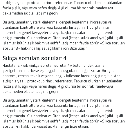
işlemler bütünleşik bakım ve şeffaf iletişimden fayda görür. «Sıkça so
sorular 1» hakkında kişisel açıklama için
Bize ulaşın
.
Sıkça sorulan sorular 2
Hastalar sık sık «Sıkça sorulan sorular 2» bölümündeki zaman
çizelgelerinin herkese eşit uygulanıp uygulanmadığını sorar. Bireysel
anatomi, cerrahi teknik ve genel sağlık iyileşme hızını değiştirir; klinik
aldığınız yazılı protokol birincil referanstır. Taburcu olurken anlatıla
fazla şişlik, ağrı veya nefes değişikliği olursa bir sonraki randevuyu
beklemeden ekiple iletişime geçin.
Bu uygulamaları yeterli dinlenme, dengeli beslenme, hidrasyon ve
planlanan kontrollere eksiksiz katılımla birleştirin. Tıbbi planınızı
internetteki genel tavsiyelerle veya başka hastaların deneyimleriyle
değiştirmeyin.
Yüz botoksu
ve
Otoplasti (kepçe kulak ameliyatı)
gibi ili
işlemler bütünleşik bakım ve şeffaf iletişimden fayda görür. «Sıkça so
sorular 2» hakkında kişisel açıklama için
Bize ulaşın
.
Sıkça sorulan sorular 3
Hastalar sık sık «Sıkça sorulan sorular 3» bölümündeki zaman
çizelgelerinin herkese eşit uygulanıp uygulanmadığını sorar. Bireysel
anatomi, cerrahi teknik ve genel sağlık iyileşme hızını değiştirir; klinik