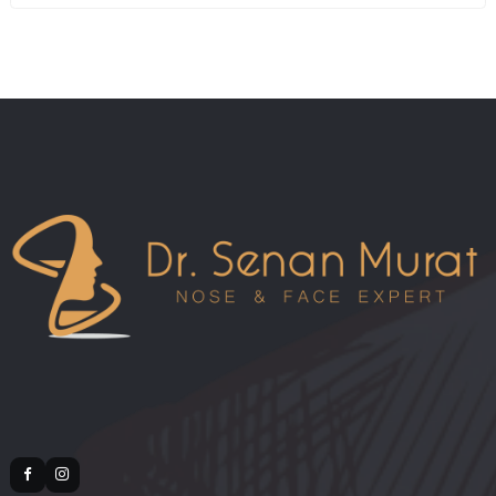
İlgili Blog Yazıları
10.08.2026 00:28
Revizyon Rinoplasti İlk Ameliyattan Daha mı
Zor? | Dr. Senan Murat | Dr. Senan Murat
09.08.2026 00:28
Revizyon Rinoplasti Ameliyatında Kıkırdak
Seçimi | Dr. Senan Murat | Dr. Senan Murat
08.08.2026 00:28
Revizyon Rinoplasti ve Kıkırdak Greftleri | D
Senan Murat | Dr. Senan Murat
07.08.2026 00:28
Revizyon Rinoplasti Ne Kadar Yapılabilir? | 
Senan Murat | Dr. Senan Murat