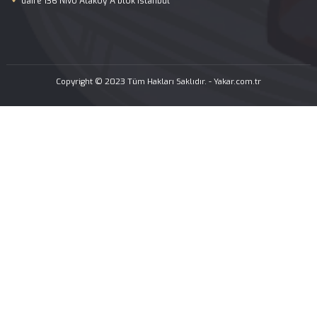
Galeri
Blog
İletişim
Yüz ve Burun Estetiği
Açık ve Kapalı Rinoplasti
Septoplasti-Burun Kıkırdak Eğriliği Ameliyatı
Konka Bülloza Cerrahisi
Fonksiyonel Endoskopik Sinüs Cerrahisi
Revizyon Rinoplasti
Burun Ucu Estetiği
Yüz Botoksu