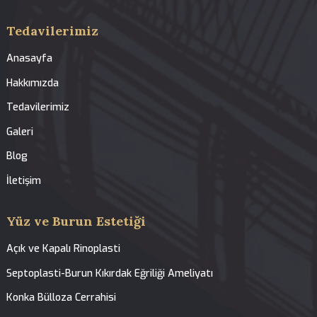
İlgili Tedaviler
Yüz Botoksu
Otoplasti (Kepçe Kulak Ameliyatı)