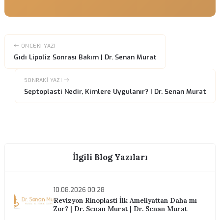
işlemler bütünleşik bakım ve şeffaf iletişimden fayda görür. «Sıkça so
sorular 4» hakkında kişisel açıklama için
Bize ulaşın
.
Sonuç
Özetle, «Sonuç» ve genel iyileşme planına disiplinli dikkat, tedavi son
estetik ve fonksiyonel sonuçları korur. Op. Dr. Senan Murat hasta eğit
planlı kontroller ve yazılı kilometre taşlarına önem verir.
Yüz botoksu
işlemler, ameliyat kadar ciddiye alınan sonrası bakımla tam potansiy
ulaşır.
Uzun vadeli memnuniyet gerçekçi beklentiler, ara şişlik dönemlerinde
ve cerrahınızla açık diyalog gerektirir. Bu yazıyı doğrudan tıbbi tavsiye
yerine geçmeyen yapılandırılmış bir referans olarak kullanın. İlaçların
yaşam tarzınıza ve İstanbul'daki takip planınıza göre önerileri uyarla
için
Bize ulaşın
.
Randevu Almak İster misiniz?
Konsültasyon için bizimle iletişime geçin.