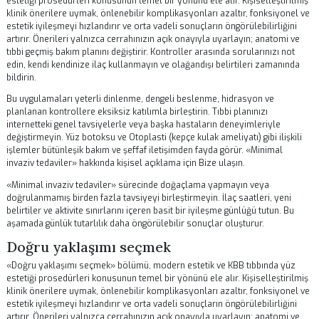
işlemler bütünleşik bakım ve şeffaf iletişimden fayda görür. «Cerrahi
seçenekler» hakkında kişisel açıklama için
Bize ulaşın
.
«Cerrahi seçenekler» sürecinde doğaçlama yapmayın veya doğrula
birden fazla tavsiyeyi birleştirmeyin. İlaç saatleri, yeni belirtiler ve akt
sınırlarını içeren basit bir iyileşme günlüğü tutun. Bu aşamada günlük
tutarlılık daha öngörülebilir sonuçlar oluşturur.
Tıbbi literatür, hasta eğitimi ve tedavi planına uyumun yüz ve burun
işlemlerinde olumlu sonuçlar için belirleyici olduğunu vurgular. Kliniğ
sağladığı materyalleri okuyun, yalnızca cerrahınızın onayladığı içerikl
takip edin. Her vücut kendi hızında iyileşir.
Minimal invaziv tedaviler
«Minimal invaziv tedaviler» bölümü, modern estetik ve KBB tıbbında 
estetiği prosedürleri konusunun temel bir yönünü ele alır. Kişiselleşti
klinik önerilere uymak, önlenebilir komplikasyonları azaltır, fonksiyo
estetik iyileşmeyi hızlandırır ve orta vadeli sonuçların öngörülebilirliğ
artırır. Önerileri yalnızca cerrahınızın açık onayıyla uyarlayın; anatom
tıbbi geçmiş bakım planını değiştirir. Kontroller arasında sorularınızı 
edin, kendi kendinize ilaç kullanmayın ve olağandışı belirtileri zaman
bildirin.