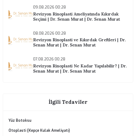
Randevu Al
ÖNCEKI YAZI
Gıdı Lipoliz Sonrası Bakım | Dr. Senan Murat
SONRAKI YAZI
Septoplasti Nedir, Kimlere Uygulanır? | Dr. Senan Mu