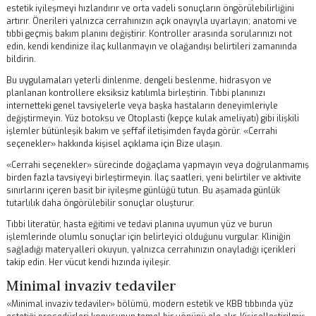
Sonuç
yüz estetiği prosedürleri konusunu anlamak, hastaların tedavi sürec
daha güvenle ilerlemesine yardımcı olur.
Yüz botoksu
veya tamamlayı
bakım düşünüyorsanız, güvenilir tıbbi bilgi kaygıyı ve evde yapılan hata
azaltır. Op. Dr. Senan Murat'ın İstanbul'daki kliniğinin bu rehberi, kanıta
dayalı önerileri özetler. Klinik durumunuza özel talimatlar için
Bize u
Cerrahi seçenekler
«Cerrahi seçenekler» bölümü, modern estetik ve KBB tıbbında yüz est
prosedürleri konusunun temel bir yönünü ele alır. Kişiselleştirilmiş kl
önerilere uymak, önlenebilir komplikasyonları azaltır, fonksiyonel ve
estetik iyileşmeyi hızlandırır ve orta vadeli sonuçların öngörülebilirliğ
artırır. Önerileri yalnızca cerrahınızın açık onayıyla uyarlayın; anatom
tıbbi geçmiş bakım planını değiştirir. Kontroller arasında sorularınızı 
edin, kendi kendinize ilaç kullanmayın ve olağandışı belirtileri zaman
bildirin.
Bu uygulamaları yeterli dinlenme, dengeli beslenme, hidrasyon ve
planlanan kontrollere eksiksiz katılımla birleştirin. Tıbbi planınızı
internetteki genel tavsiyelerle veya başka hastaların deneyimleriyle
değiştirmeyin.
Yüz botoksu
ve
Otoplasti (kepçe kulak ameliyatı)
gibi ili