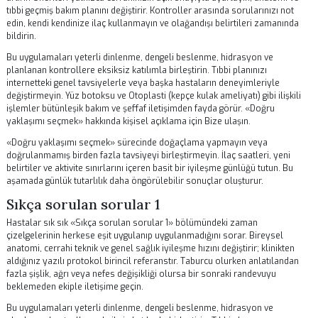
Bu uygulamaları yeterli dinlenme, dengeli beslenme, hidrasyon ve
planlanan kontrollere eksiksiz katılımla birleştirin. Tıbbi planınızı
internetteki genel tavsiyelerle veya başka hastaların deneyimleriyle
değiştirmeyin.
Yüz botoksu
ve
Otoplasti (kepçe kulak ameliyatı)
gibi ili
işlemler bütünleşik bakım ve şeffaf iletişimden fayda görür. «Minimal
invaziv tedaviler» hakkında kişisel açıklama için
Bize ulaşın
.
«Minimal invaziv tedaviler» sürecinde doğaçlama yapmayın veya
doğrulanmamış birden fazla tavsiyeyi birleştirmeyin. İlaç saatleri, ye
belirtiler ve aktivite sınırlarını içeren basit bir iyileşme günlüğü tutun. 
aşamada günlük tutarlılık daha öngörülebilir sonuçlar oluşturur.
Doğru yaklaşımı seçmek
«Doğru yaklaşımı seçmek» bölümü, modern estetik ve KBB tıbbında y
estetiği prosedürleri konusunun temel bir yönünü ele alır. Kişiselleşti
klinik önerilere uymak, önlenebilir komplikasyonları azaltır, fonksiyo
estetik iyileşmeyi hızlandırır ve orta vadeli sonuçların öngörülebilirliğ
artırır. Önerileri yalnızca cerrahınızın açık onayıyla uyarlayın; anatom
tıbbi geçmiş bakım planını değiştirir. Kontroller arasında sorularınızı 
edin, kendi kendinize ilaç kullanmayın ve olağandışı belirtileri zaman
bildirin.
Bu uygulamaları yeterli dinlenme, dengeli beslenme, hidrasyon ve