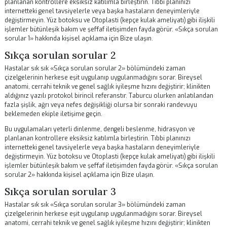
planlanan kontrollere eksiksiz katılımla birleştirin. Tıbbi planınızı
internetteki genel tavsiyelerle veya başka hastaların deneyimleriyle
değiştirmeyin.
Yüz botoksu
ve
Otoplasti (kepçe kulak ameliyatı)
gibi ili
işlemler bütünleşik bakım ve şeffaf iletişimden fayda görür. «Doğru
yaklaşımı seçmek» hakkında kişisel açıklama için
Bize ulaşın
.
«Doğru yaklaşımı seçmek» sürecinde doğaçlama yapmayın veya
doğrulanmamış birden fazla tavsiyeyi birleştirmeyin. İlaç saatleri, ye
belirtiler ve aktivite sınırlarını içeren basit bir iyileşme günlüğü tutun. 
aşamada günlük tutarlılık daha öngörülebilir sonuçlar oluşturur.
Sıkça sorulan sorular 1
Hastalar sık sık «Sıkça sorulan sorular 1» bölümündeki zaman
çizelgelerinin herkese eşit uygulanıp uygulanmadığını sorar. Bireysel
anatomi, cerrahi teknik ve genel sağlık iyileşme hızını değiştirir; klinik
aldığınız yazılı protokol birincil referanstır. Taburcu olurken anlatıla
fazla şişlik, ağrı veya nefes değişikliği olursa bir sonraki randevuyu
beklemeden ekiple iletişime geçin.
Bu uygulamaları yeterli dinlenme, dengeli beslenme, hidrasyon ve
planlanan kontrollere eksiksiz katılımla birleştirin. Tıbbi planınızı
internetteki genel tavsiyelerle veya başka hastaların deneyimleriyle
değiştirmeyin.
Yüz botoksu
ve
Otoplasti (kepçe kulak ameliyatı)
gibi ili