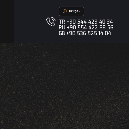
imedya
Türkçe
TR +90 544 
RU +90 554 
GB +90 536 5