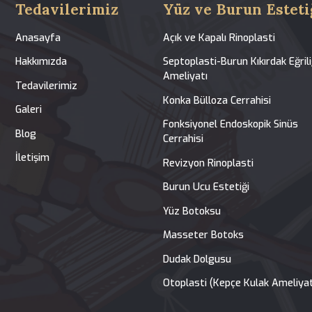
Tedavilerimiz
Yüz ve Buru
Anasayfa
Açık ve Kapalı Rino
Hakkımızda
Septoplasti-Burun K
Ameliyatı
Tedavilerimiz
Konka Bülloza Cerr
Galeri
Fonksiyonel Endos
Blog
Cerrahisi