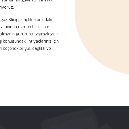
run Boğaz Kliniği olarak, güncel
r tıbbi altyapıya sahibiz ve uzman
 sunma arzusu içindeyiz. Hasta
ımızın temel taşıdır ve sürekli gelişen
erek, her zaman en güvenilir ve etkili
 gösteriyoruz.
un Boğaz Kliniği, sağlık alanındaki
enilir ve alanında uzman bir ekiple
 klinik olmanın gururunu taşımaktadır.
 sağlığı konusundaki ihtiyaçlarınız için
n tedavi seçenekleriyle, sağlıklı ve
.