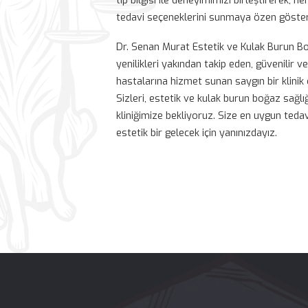
Dr. Senan Murat Estetik ve Kulak Bu
teknolojilerle donatılmış modern bi
ekibimizle hastalarımıza en iyisini
memnuniyeti, kaliteli hizmet anlayış
tıp bilgisi ile deneyimimizi birleştir
tedavi seçeneklerini sunmaya özen
Dr. Senan Murat Estetik ve Kulak Bur
yenilikleri yakından takip eden, güv
hastalarına hizmet sunan saygın bir
Sizleri, estetik ve kulak burun boğaz
kliniğimize bekliyoruz. Size en uygu
estetik bir gelecek için yanınızdayız