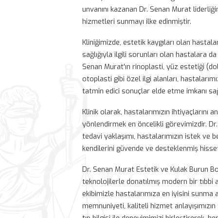
Dr. Senan Murat Estetik ve Kulak Bu
kulak burun boğaz alanında uzmanla
yılında İstanbul Üniversitesi İstan
2018 yılında Kulak Burun Boğaz has
unvanını kazanan Dr. Senan Murat lide
hizmetleri sunmayı ilke edinmiştir.
Kliniğimizde, estetik kaygıları olan
sağlığıyla ilgili sorunları olan has
Senan Murat'ın rinoplasti, yüz esteti
otoplasti gibi özel ilgi alanları, ha
tatmin edici sonuçlar elde etme im
Klinik olarak, hastalarımızın ihtiyaç
yönlendirmek en öncelikli görevimizd
tedavi yaklaşımı, hastalarımızın iste
kendilerini güvende ve desteklenmiş