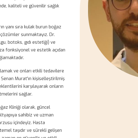
run Boğaz Kliniği, estetik cerrahi ve
şmış köklü bir sağlık merkezidir. 2013
bul Tıp Fakültesi'nden mezun olan ve
talıkları ve Baş Boyun Cerrahisi uzmanı
rliğinde, kaliteli ve güvenilir sağlık
 hastaların yanı sıra kulak burun boğaz
talara da çözümler sunmaktayız. Dr.
ği (dolgu, botoks, gıdı estetiği) ve
stalarımıza fonksiyonel ve estetik açıdan
kanı sağlamaktadır.
larını anlamak ve onları etkili tedavilere
ir. Dr. Senan Murat'ın kişiselleştirilmiş
k ve beklentilerini karşılayarak onların
 hissetmelerini sağlar.