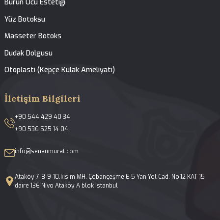
Anasayfa
Hakkımızda
Tedavilerimiz
Galeri
Blog
İletişim
Yüz ve Burun Estetiği
Açık ve Kapalı Rinoplasti
Septoplasti-Burun Kıkırdak Eğriliği Ameliyatı
Konka Bülloza Cerrahisi
Fonksiyonel Endoskopik Sinüs Cerrahisi