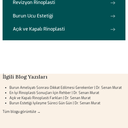
Dudak Dolgusu
Masseter Botoks
Yüz Botoksu
Fonksiyonel Endoskopik Sinüs Cerrahisi
Konka Bülloza Cerrahisi
Septoplasti-Burun Kıkırdak Eğriliği Ameliyatı
Revizyon Rinoplasti
Burun Ucu Estetiği