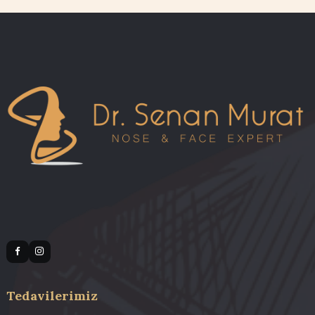
Açık ve Kapalı Rinoplasti
İlgili Blog Yazıları
Burun Ameliyatı Sonrası Dikkat Edilmesi Gerekenler | Dr. Senan M
En İyi Rinoplasti Sonuçları İçin Rehber | Dr. Senan Murat
Açık ve Kapalı Rinoplasti Farkları | Dr. Senan Murat
Burun Estetiği İyileşme Süreci Gün Gün | Dr. Senan Murat
Tüm blogu görüntüle →