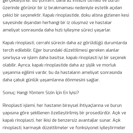
rinoplasti ile yapılan ameliyatların daha az revizyon ihtiyacı
olduğu görülmüştür, böylece hastalar uzun vadeli sonuçla
daha fazla memnun kalma eğilimindedir.
Kapalı Rinoplasti: Daha Az İnvaziv, Daha Kısa İyileşme Sürec
Kapalı rinoplasti, burun deliklerinin içinden yapılan kesilerle
gerçekleştirilir. Bu yöntem, daha az invaziv olması ve burun
üzerinde görünür bir iz bırakmaması nedeniyle estetik açıd
çekici bir seçenektir. Kapalı rinoplastide, doku altına gizlene
sayesinde dışarıdan herhangi bir iz oluşmaz ve hastalar
ameliyat sonrasında daha hızlı iyileşme süreci yaşarlar.
Kapalı rinoplasti, cerrahi sürecin daha az görüldüğü duruml
tercih edilebilir. Eğer burundaki düzeltilmesi gereken alanlar
sınırlıysa ve işlem daha basitse, kapalı rinoplasti iyi bir seç
olabilir. Ayrıca, kapalı rinoplastide daha az şişlik ve morluk