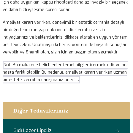
yaşanma eğilimi vardır, bu da hastaların ameliyat sonrasın
daha çabuk günlük yaşamlarına dönmesini sağlar.
Sonuç: Hangi Yöntem Sizin İçin En İyisi?
Rinoplasti işlemi, her hastanın bireysel ihtiyaçlarına ve bur
yapısına göre şekillenen özelleştirilmiş bir prosedürdür. Açı
kapalı rinoplasti, her ikisi de benzersiz avantajlar sunar. Açı
rinoplasti, karmaşık düzeltilmeler ve fonksiyonel iyileştirm
için daha uygunken, kapalı rinoplasti daha az invaziv bir se
ve daha hızlı iyileşme süreci sunar.
Ameliyat kararı verirken, deneyimli bir estetik cerrahla deta
bir değerlendirme yapmak önemlidir. Cerrahınız sizin
ihtiyaçlarınızı ve beklentilerinizi dikkate alarak en uygun yö
belirleyecektir. Unutmayın ki her iki yöntem de başarılı sonu
verebilir ve önemli olan, sizin için en uygun olanı seçmektir.