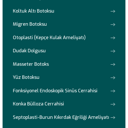
Not: Bu makalede belirtilenler temel bilgiler içermektedir v
hasta farklı olabilir. Bu nedenle, ameliyat kararı verirken u
bir estetik cerrahla danışmanız önerilir.
Diğer Tedavilerimiz
Gıdı Lazer Lipoliz
Koltuk Altı Botoksu
Migren Botoksu
Otoplasti (Kepçe Kulak Ameliyatı)