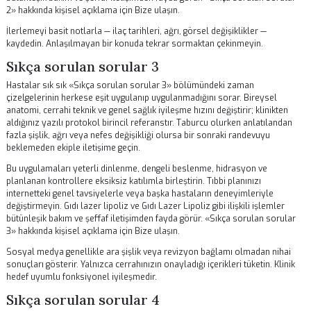
değiştirmeyin.
Gıdı lazer lipoliz
ve
Gıdı Lazer Lipoliz
gibi ilişkili işleml
bütünleşik bakım ve şeffaf iletişimden fayda görür. «Sıkça sorulan so
1» hakkında kişisel açıklama için
Bize ulaşın
.
İyileşme döneminde öz bakım cerrahi becerinin yerini tutmaz ancak e
edilen sonucun potansiyelini maksimize eder. Yeterli uyuyun, pasif 
ortamlarından kaçının, cildi güneşten koruyun.
Sıkça sorulan sorular 2
Hastalar sık sık «Sıkça sorulan sorular 2» bölümündeki zaman
çizelgelerinin herkese eşit uygulanıp uygulanmadığını sorar. Bireysel
anatomi, cerrahi teknik ve genel sağlık iyileşme hızını değiştirir; klinik
aldığınız yazılı protokol birincil referanstır. Taburcu olurken anlatıla
fazla şişlik, ağrı veya nefes değişikliği olursa bir sonraki randevuyu
beklemeden ekiple iletişime geçin.
Bu uygulamaları yeterli dinlenme, dengeli beslenme, hidrasyon ve
planlanan kontrollere eksiksiz katılımla birleştirin. Tıbbi planınızı
internetteki genel tavsiyelerle veya başka hastaların deneyimleriyle
değiştirmeyin.
Gıdı lazer lipoliz
ve
Gıdı Lazer Lipoliz
gibi ilişkili işleml
bütünleşik bakım ve şeffaf iletişimden fayda görür. «Sıkça sorulan so
2» hakkında kişisel açıklama için
Bize ulaşın
.