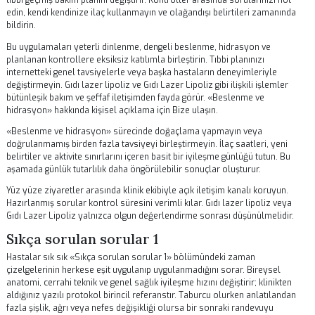
işlemlerinde olumlu sonuçlar için belirleyici olduğunu vurgular. Kliniğ
sağladığı materyalleri okuyun, yalnızca cerrahınızın onayladığı içerikl
takip edin. Her vücut kendi hızında iyileşir.
Yüz yüze ziyaretler arasında klinik ekibiyle açık iletişim kanalı koruyu
Hazırlanmış sorular kontrol süresini verimli kılar.
Gıdı lazer lipoliz
ve
Gıdı Lazer Lipoliz
yalnızca olgun değerlendirme sonrası düşünülmelid
Beslenme ve hidrasyon
«Beslenme ve hidrasyon» bölümü, modern estetik ve KBB tıbbında gıd
lipoliz sonrası bakım konusunun temel bir yönünü ele alır. Kişiselleşti
klinik önerilere uymak, önlenebilir komplikasyonları azaltır, fonksiyo
estetik iyileşmeyi hızlandırır ve orta vadeli sonuçların öngörülebilirliğ
artırır. Önerileri yalnızca cerrahınızın açık onayıyla uyarlayın; anatom
tıbbi geçmiş bakım planını değiştirir. Kontroller arasında sorularınızı 
edin, kendi kendinize ilaç kullanmayın ve olağandışı belirtileri zaman
bildirin.
Bu uygulamaları yeterli dinlenme, dengeli beslenme, hidrasyon ve
planlanan kontrollere eksiksiz katılımla birleştirin. Tıbbi planınızı
internetteki genel tavsiyelerle veya başka hastaların deneyimleriyle
değiştirmeyin.
Gıdı lazer lipoliz
ve
Gıdı Lazer Lipoliz
gibi ilişkili işleml