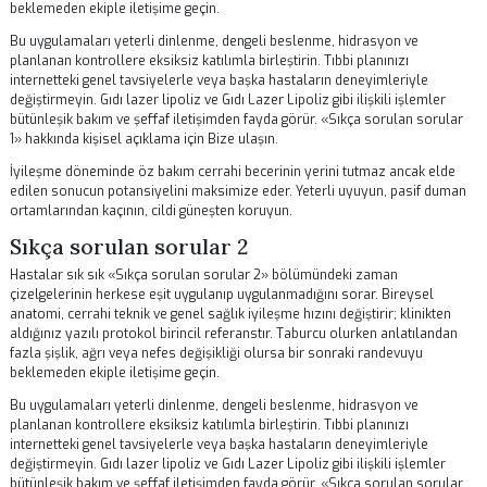
bütünleşik bakım ve şeffaf iletişimden fayda görür. «Beslenme ve
hidrasyon» hakkında kişisel açıklama için
Bize ulaşın
.
«Beslenme ve hidrasyon» sürecinde doğaçlama yapmayın veya
doğrulanmamış birden fazla tavsiyeyi birleştirmeyin. İlaç saatleri, ye
belirtiler ve aktivite sınırlarını içeren basit bir iyileşme günlüğü tutun. 
aşamada günlük tutarlılık daha öngörülebilir sonuçlar oluşturur.
Yüz yüze ziyaretler arasında klinik ekibiyle açık iletişim kanalı koruyu
Hazırlanmış sorular kontrol süresini verimli kılar.
Gıdı lazer lipoliz
ve
Gıdı Lazer Lipoliz
yalnızca olgun değerlendirme sonrası düşünülmelid
Sıkça sorulan sorular 1
Hastalar sık sık «Sıkça sorulan sorular 1» bölümündeki zaman
çizelgelerinin herkese eşit uygulanıp uygulanmadığını sorar. Bireysel
anatomi, cerrahi teknik ve genel sağlık iyileşme hızını değiştirir; klinik
aldığınız yazılı protokol birincil referanstır. Taburcu olurken anlatıla
fazla şişlik, ağrı veya nefes değişikliği olursa bir sonraki randevuyu
beklemeden ekiple iletişime geçin.
Bu uygulamaları yeterli dinlenme, dengeli beslenme, hidrasyon ve
planlanan kontrollere eksiksiz katılımla birleştirin. Tıbbi planınızı
internetteki genel tavsiyelerle veya başka hastaların deneyimleriyle