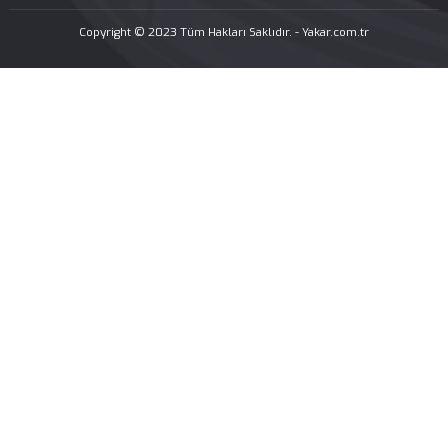
Yüz ve Burun Estetiği
Açık ve Kapalı Rinoplasti
Septoplasti-Burun Kıkırdak Eğriliği Ameliyatı
Konka Bülloza Cerrahisi
Fonksiyonel Endoskopik Sinüs Cerrahisi
Revizyon Rinoplasti
Burun Ucu Estetiği
Yüz Botoksu
Masseter Botoks
Dudak Dolgusu
Otoplasti (Kepçe Kulak Ameliyatı)