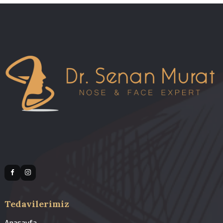
09.08.2026 00:28
Revizyon Rinoplasti Ameliyatında Kıkırdak
Seçimi | Dr. Senan Murat | Dr. Senan Murat
08.08.2026 00:28
Revizyon Rinoplasti ve Kıkırdak Greftleri | D
Senan Murat | Dr. Senan Murat
07.08.2026 00:28
Revizyon Rinoplasti Ne Kadar Yapılabilir? | 
Senan Murat | Dr. Senan Murat
06.08.2026 00:28
Revizyon Rinoplasti ile Cerrahi Sonrası
Solunum Problemleri | Dr. Senan Murat | Dr.
Senan Murat