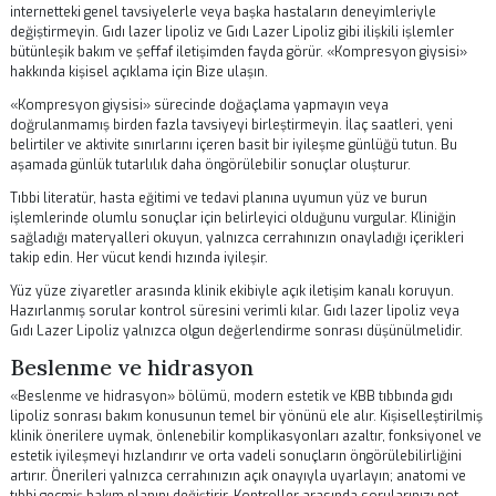
Kompresyon giysisi
«Kompresyon giysisi» bölümü, modern estetik ve KBB tıbbında gıdı lip
sonrası bakım konusunun temel bir yönünü ele alır. Kişiselleştirilmiş k
önerilere uymak, önlenebilir komplikasyonları azaltır, fonksiyonel ve
estetik iyileşmeyi hızlandırır ve orta vadeli sonuçların öngörülebilirliğ
artırır. Önerileri yalnızca cerrahınızın açık onayıyla uyarlayın; anatom
tıbbi geçmiş bakım planını değiştirir. Kontroller arasında sorularınızı 
edin, kendi kendinize ilaç kullanmayın ve olağandışı belirtileri zaman
bildirin.
Bu uygulamaları yeterli dinlenme, dengeli beslenme, hidrasyon ve
planlanan kontrollere eksiksiz katılımla birleştirin. Tıbbi planınızı
internetteki genel tavsiyelerle veya başka hastaların deneyimleriyle
değiştirmeyin.
Gıdı lazer lipoliz
ve
Gıdı Lazer Lipoliz
gibi ilişkili işleml
bütünleşik bakım ve şeffaf iletişimden fayda görür. «Kompresyon giys
hakkında kişisel açıklama için
Bize ulaşın
.
«Kompresyon giysisi» sürecinde doğaçlama yapmayın veya
doğrulanmamış birden fazla tavsiyeyi birleştirmeyin. İlaç saatleri, ye
belirtiler ve aktivite sınırlarını içeren basit bir iyileşme günlüğü tutun. 
aşamada günlük tutarlılık daha öngörülebilir sonuçlar oluşturur.
Tıbbi literatür, hasta eğitimi ve tedavi planına uyumun yüz ve burun