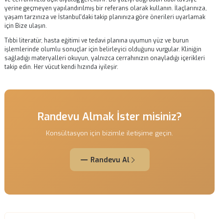
Hastalar sık sık «Sıkça sorulan sorular 4» bölümündeki zaman
çizelgelerinin herkese eşit uygulanıp uygulanmadığını sorar. Bireysel
anatomi, cerrahi teknik ve genel sağlık iyileşme hızını değiştirir; klinik
aldığınız yazılı protokol birincil referanstır. Taburcu olurken anlatıla
fazla şişlik, ağrı veya nefes değişikliği olursa bir sonraki randevuyu
beklemeden ekiple iletişime geçin.
Bu uygulamaları yeterli dinlenme, dengeli beslenme, hidrasyon ve
planlanan kontrollere eksiksiz katılımla birleştirin. Tıbbi planınızı
internetteki genel tavsiyelerle veya başka hastaların deneyimleriyle
değiştirmeyin.
Gıdı lazer lipoliz
ve
Gıdı Lazer Lipoliz
gibi ilişkili işleml
bütünleşik bakım ve şeffaf iletişimden fayda görür. «Sıkça sorulan so
4» hakkında kişisel açıklama için
Bize ulaşın
.
Bu rehberdeki her öneriyi sorumlu cerrahınızla doğrudan ilişkinin
tamamlayıcısı olarak değerlendirin.
Bize ulaşın
.
Sonuç
Özetle, «Sonuç» ve genel iyileşme planına disiplinli dikkat, tedavi son
estetik ve fonksiyonel sonuçları korur. Op. Dr. Senan Murat hasta eğit
planlı kontroller ve yazılı kilometre taşlarına önem verir.
Gıdı lazer li
gibi işlemler, ameliyat kadar ciddiye alınan sonrası bakımla tam
potansiyeline ulaşır.