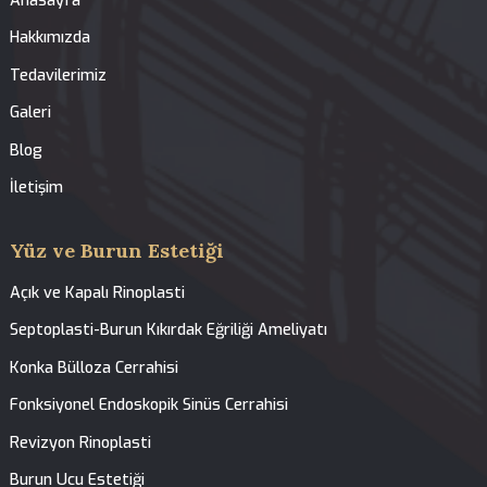
İlgili Tedaviler
Gıdı Lazer Lipoliz