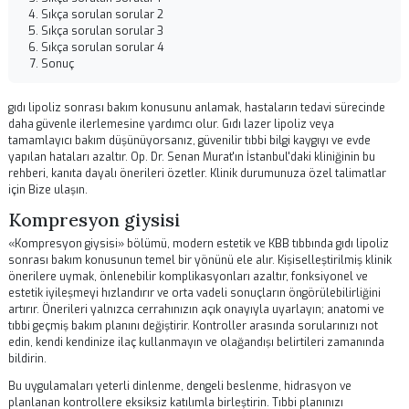
Kulak Burun Boğaz ve Yüz Estetiği Cerrahisi uzmanı.
Bu içerik bilgilendirme amaçlıdır. Tedavi kararları için mutlaka uzman hekime
danışınız.
İçindekiler
Kompresyon giysisi
Beslenme ve hidrasyon
Sıkça sorulan sorular 1
Sıkça sorulan sorular 2
Sıkça sorulan sorular 3
Sıkça sorulan sorular 4
Sonuç
gıdı lipoliz sonrası bakım konusunu anlamak, hastaların tedavi sürec
daha güvenle ilerlemesine yardımcı olur.
Gıdı lazer lipoliz
veya
tamamlayıcı bakım düşünüyorsanız, güvenilir tıbbi bilgi kaygıyı ve evd
yapılan hataları azaltır. Op. Dr. Senan Murat'ın İstanbul'daki kliniğinin 
rehberi, kanıta dayalı önerileri özetler. Klinik durumunuza özel talima
için
Bize ulaşın
.