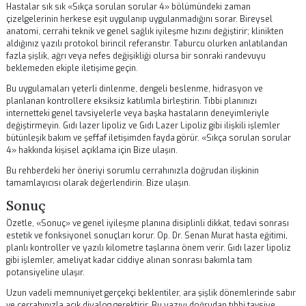
İlerlemeyi basit notlarla — ilaç tarihleri, ağrı, görsel değişiklikler —
kaydedin. Anlaşılmayan bir konuda tekrar sormaktan çekinmeyin.
Sıkça sorulan sorular 3
Hastalar sık sık «Sıkça sorulan sorular 3» bölümündeki zaman
çizelgelerinin herkese eşit uygulanıp uygulanmadığını sorar. Bireysel
anatomi, cerrahi teknik ve genel sağlık iyileşme hızını değiştirir; klinik
aldığınız yazılı protokol birincil referanstır. Taburcu olurken anlatıla
fazla şişlik, ağrı veya nefes değişikliği olursa bir sonraki randevuyu
beklemeden ekiple iletişime geçin.
Bu uygulamaları yeterli dinlenme, dengeli beslenme, hidrasyon ve
planlanan kontrollere eksiksiz katılımla birleştirin. Tıbbi planınızı
internetteki genel tavsiyelerle veya başka hastaların deneyimleriyle
değiştirmeyin.
Gıdı lazer lipoliz
ve
Gıdı Lazer Lipoliz
gibi ilişkili işleml
bütünleşik bakım ve şeffaf iletişimden fayda görür. «Sıkça sorulan so
3» hakkında kişisel açıklama için
Bize ulaşın
.
Sosyal medya genellikle ara şişlik veya revizyon bağlamı olmadan ni
sonuçları gösterir. Yalnızca cerrahınızın onayladığı içerikleri tüketin. K
hedef uyumlu fonksiyonel iyileşmedir.
Sıkça sorulan sorular 4