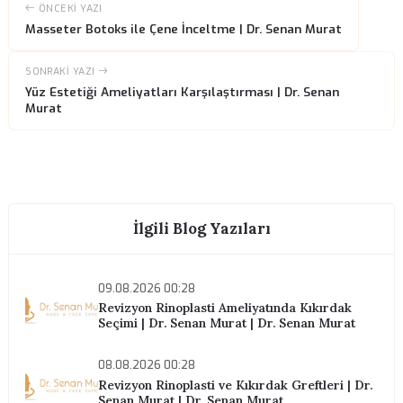
Uzun vadeli memnuniyet gerçekçi beklentiler, ara şişlik dönemlerinde
ve cerrahınızla açık diyalog gerektirir. Bu yazıyı doğrudan tıbbi tavsiye
yerine geçmeyen yapılandırılmış bir referans olarak kullanın. İlaçların
yaşam tarzınıza ve İstanbul'daki takip planınıza göre önerileri uyarla
için
Bize ulaşın
.
Tıbbi literatür, hasta eğitimi ve tedavi planına uyumun yüz ve burun
işlemlerinde olumlu sonuçlar için belirleyici olduğunu vurgular. Kliniğ
sağladığı materyalleri okuyun, yalnızca cerrahınızın onayladığı içerikl
takip edin. Her vücut kendi hızında iyileşir.
Randevu Almak İster misiniz?
Konsültasyon için bizimle iletişime geçin.
Randevu Al