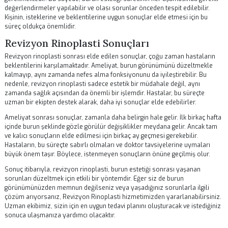
derece önemlidir. Ameliyat sonrasında, burunun korunması ve iyileş
sürecinin desteklenmesi için belirli kurallara uyulması gerekmektedir.
Hastaların, burun bölgesine doğrudan baskı yapmamaları ve fiziksel
aktivitelerden kaçınmaları önerilir. Ayrıca, doktorun önerdiği ilaçları d
olarak kullanmak da önemli bir adımdır.
Burun estetiği sonrası şişlik ve morluklar kaçınılmazdır. Bu durum, z
kendiliğinden geçecektir. Ancak hastaların, bu süreçte soğuk kompres
uygulamaları yaparak şişlikleri azaltmaları mümkündür. Ayrıca, burun
temizliğine dikkat etmek de iyileşme sürecini olumlu yönde etkileyece
Burun içi hijyeninin sağlanması, enfeksiyon riskini azaltır ve hızlı bir
iyileşme sağlar.
Sonuç olarak, revizyon rinoplasti sonrası hastaların doktorlarıyla dü
olarak iletişimde kalmaları ve kontrol randevularını aksatmamaları
gerekmektedir. Bu sayede, burun estetiği sürecinin her aşamasında ge
değerlendirmeler yapılabilir ve olası sorunlar önceden tespit edilebili
Kişinin, isteklerine ve beklentilerine uygun sonuçlar elde etmesi için b
süreç oldukça önemlidir.
Revizyon Rinoplasti Sonuçları
Revizyon rinoplasti sonrası elde edilen sonuçlar, çoğu zaman hastal
beklentilerini karşılamaktadır. Ameliyat, burun görünümünü düzeltme