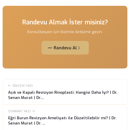
kalmayıp, aynı zamanda nefes alma fonksiyonunu da iyileştirebilir. B
nedenle, revizyon rinoplasti sadece estetik bir müdahale değil, aynı
zamanda sağlık açısından da önemli bir işlemdir. Hastalar, bu süreçte
uzman bir ekipten destek alarak, daha iyi sonuçlar elde edebilirler.
Ameliyat sonrası sonuçlar, zamanla daha belirgin hale gelir. İlk birkaç
içinde burun şeklinde gözle görülür değişiklikler meydana gelir. Anca
ve kalıcı sonuçların elde edilmesi için birkaç ay geçmesi gerekebilir.
Hastaların, bu süreçte sabırlı olmaları ve doktor tavsiyelerine uymala
büyük önem taşır. Böylece, istenmeyen sonuçların önüne geçilmiş olu
Sonuç itibarıyla, revizyon rinoplasti, burun estetiği sonrası yaşanan
sorunları düzeltmek için etkili bir yöntemdir. Eğer siz de burun
görünümünüzden memnun değilseniz veya yaşadığınız sorunlarla ilgi
çözüm arıyorsanız,
Revizyon Rinoplasti
hizmetimizden yararlanabilir
Uzman ekibimiz, sizin için en uygun tedavi planını oluşturacak ve isted
sonuca ulaşmanıza yardımcı olacaktır.
Randevu Almak İster misiniz?