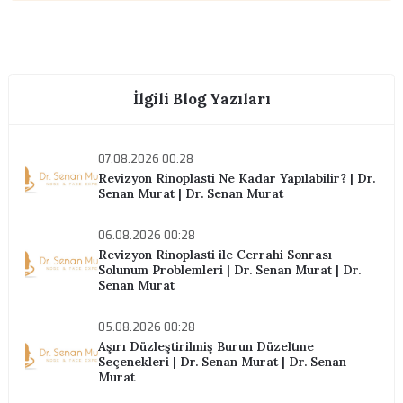
Konsültasyon için bizimle iletişime geçin.
Randevu Al
ÖNCEKI YAZI
Açık ve Kapalı Revizyon Rinoplasti: Hangisi Daha İyi? | Dr
Senan Murat | Dr....
SONRAKI YAZI
Eğri Burun Revizyon Ameliyatı ile Düzeltilebilir mi? | Dr.
Senan Murat | Dr. ...