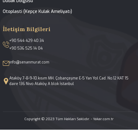
Hakkımızda
Tedavilerimiz
Galeri
Blog
İletişim
Yüz ve Burun Estetiği
Açık ve Kapalı Rinoplasti
Septoplasti-Burun Kıkırdak Eğriliği Ameliyatı
Konka Bülloza Cerrahisi
Fonksiyonel Endoskopik Sinüs Cerrahisi
Revizyon Rinoplasti