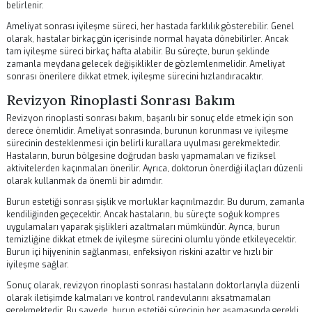
Revizyon rinoplasti süreci, ilk burun estetiği ameliyatına göre daha
karmaşık ve dikkat gerektiren bir süreçtir. İlk olarak, hastanın mevcut
durumu detaylı bir şekilde değerlendirilir. Bu değerlendirme, cerrahın
teknikleri kullanacağına karar vermesi açısından oldukça önemlidir.
Hastanın istekleri ve beklentileri de dikkate alınarak, uygun bir plan
oluşturulur.
Cerrahi işlemin türü, burun yapısına ve sorunların ciddiyetine bağlı ol
değişiklik gösterir. Açık veya kapalı rinoplasti teknikleri kullanılarak, 
şekillendirilebilir. Açık rinoplasti, daha fazla görünürlük sağlarken, ka
rinoplasti ise daha az iz bırakma avantajına sahiptir. Hangi yöntemler
kullanılacağı, cerrah ile hasta arasında yapılan detaylı görüşmelerle
belirlenir.
Ameliyat sonrası iyileşme süreci, her hastada farklılık gösterebilir. G
olarak, hastalar birkaç gün içerisinde normal hayata dönebilirler. Anc
tam iyileşme süreci birkaç hafta alabilir. Bu süreçte, burun şeklinde
zamanla meydana gelecek değişiklikler de gözlemlenmelidir. Ameliya
sonrası önerilere dikkat etmek, iyileşme sürecini hızlandıracaktır.
Revizyon Rinoplasti Sonrası Bakım
Revizyon rinoplasti sonrası bakım, başarılı bir sonuç elde etmek için