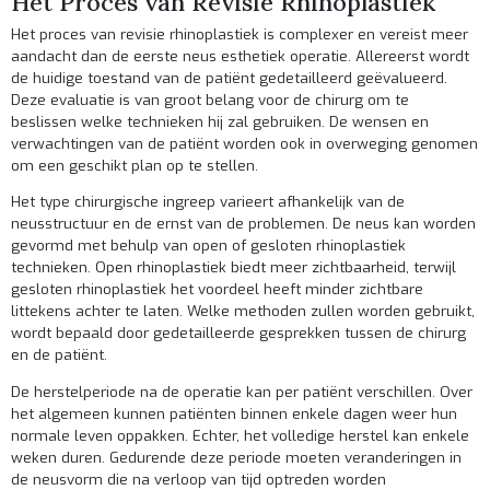
Het Proces van Revisie Rhinoplastiek
Het proces van revisie rhinoplastiek is complexer en vereist meer
aandacht dan de eerste neus esthetiek operatie. Allereerst wordt
de huidige toestand van de patiënt gedetailleerd geëvalueerd.
Deze evaluatie is van groot belang voor de chirurg om te
beslissen welke technieken hij zal gebruiken. De wensen en
verwachtingen van de patiënt worden ook in overweging genomen
om een geschikt plan op te stellen.
Het type chirurgische ingreep varieert afhankelijk van de
neusstructuur en de ernst van de problemen. De neus kan worden
gevormd met behulp van open of gesloten rhinoplastiek
technieken. Open rhinoplastiek biedt meer zichtbaarheid, terwijl
gesloten rhinoplastiek het voordeel heeft minder zichtbare
littekens achter te laten. Welke methoden zullen worden gebruikt,
wordt bepaald door gedetailleerde gesprekken tussen de chirurg
en de patiënt.
De herstelperiode na de operatie kan per patiënt verschillen. Over
het algemeen kunnen patiënten binnen enkele dagen weer hun
normale leven oppakken. Echter, het volledige herstel kan enkele
weken duren. Gedurende deze periode moeten veranderingen in
de neusvorm die na verloop van tijd optreden worden