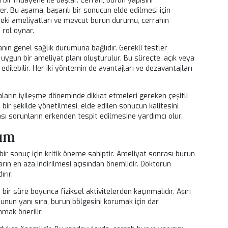
zukluğuna neden olabilir.
i olumsuz yönde etkileyebilir. Bu tür bir durum, sadece fiziksel
da nefes alma gibi fonksiyonel sorunlara da yol açabilir. Eğri
burun içi yapının dengesizliğine neden olabilir.
 ortaya çıkıyor. Revizyon rinoplasti, burun şeklinin düzeltilme
mesi için oldukça etkili bir çözümdür. İyi bir planlama ile hasta
 nefes alma deneyimine sahip olabilirler.
ti Süreci
 detaylı bir muayene ile başlar. Cerrah, burun yapısını
ini dinler. Bu aşama, başarılı bir sonucun elde edilmesi için
n geçmişteki ameliyatları ve mevcut burun durumu, cerrahın
 önemli rol oynar.
kle hastanın genel sağlık durumuna bağlıdır. Gerekli testler
pısına uygun bir ameliyat planı oluşturulur. Bu süreçte, açık 
 tercih edilebilir. Her iki yöntemin de avantajları ve dezavantaj