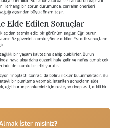
. Hastaların iyileşme döneminde dikkat etmeleri gereken çeşit
aşarılı bir şekilde yönetilmesi, elde edilen sonucun kalitesini
etişim, olası sorunların erkenden tespit edilmesine yardımcı olur
 Bakım
aşarılı bir sonuç için kritik öneme sahiptir. Ameliyat sonrası b
 morlukların en aza indirilmesi açısından önemlidir. Doktorun
hızlandırır.
 belirli bir süre boyunca fiziksel aktivitelerden kaçınmalıdır. Aş
ebilir. Bunun yanı sıra, burun bölgesini korumak için dar
an kaçınmak önerilir.
ı da oldukça önemlidir. Bu randevularda, cerrah burun yapısın
akip eder. Herhangi bir sorun durumunda, cerrahın önerileri
ların sağlığı açısından büyük önem taşır.
ti ile Elde Edilen Sonuçlar
iye estetik açıdan tatmin edici bir görünüm sağlar. Eğri burun,