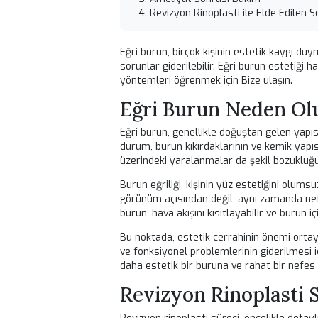
Kulak Burun Boğaz ve Yüz Estetiği Ce
Bu içerik bilgilendirme amaçlıdır. Ted
İçindekiler
Eğri Burun Neden Olur?
Revizyon Rinoplasti Süreci
Ameliyat Sonrası Bakım
Revizyon Rinoplasti ile Elde 
Eğri burun, birçok kişinin estetik 
sorunlar giderilebilir. Eğri burun es
yöntemleri öğrenmek için
Bize ulaşı
Eğri Burun Neden
Eğri burun, genellikle doğuştan ge
durum, burun kıkırdaklarının ve kemi