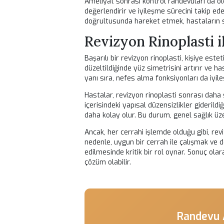
Ameliyat sonrası süreç de önemlidir
noktalar bulunmaktadır. Bu sürecin b
artırır. Ayrıca, cerrah ile düzenli il
Ameliyat Sonrası
Revizyon rinoplasti sonrası bakım, b
bölgesine dikkat edilmesi, şişlik ve
önerilerine uymak, iyileşme sürecini 
Hastalar, genellikle ameliyat sonrası
efor, burun yapısını olumsuz etkiley
giysilerden ve aşırı sıcak ortamlard
Ameliyat sonrası kontrol randevular
değerlendirir ve iyileşme sürecini t
doğrultusunda hareket etmek, hasta
Revizyon Rinoplas
Başarılı bir revizyon rinoplasti, kiş