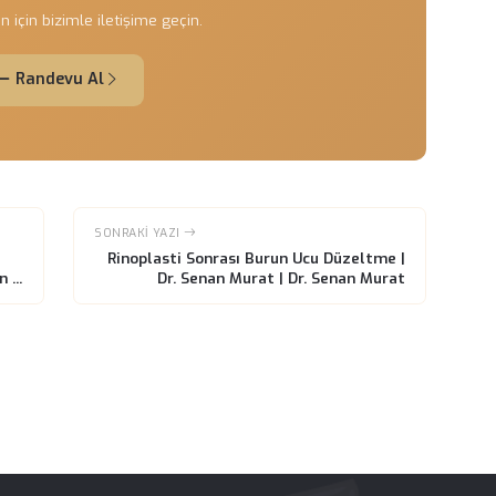
ır ve hastanın öz güvenini olumlu yönde etkiler. Estetik sonuçla
 iyileşir.
 daha sağlıklı bir yaşam kalitesine sahip olabilirler. Burun
iderildiğinde, hava akışı daha düzenli hale gelir ve nefes almak
lık üzerinde de olumlu bir etki yaratır.
i, revizyon rinoplasti sonrası da belirli riskler bulunmaktadır
mak ve detaylı bir planlama yapmak, istenilen sonuçların elde
ç olarak, eğri burun probleminiz için revizyon rinoplasti, etkili 
evu Almak İster misiniz?
ltasyon için bizimle iletişime geçin.
Randevu Al