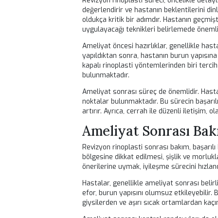
üzerindeki yaralanmalar da şekil bo
Burun eğriliği, kişinin yüz estetiğin
görünüm açısından değil, aynı zaman
burun, hava akışını kısıtlayabilir ve 
Bu noktada, estetik cerrahinin önemi
ve fonksiyonel problemlerinin gideril
daha estetik bir buruna ve rahat bir
Revizyon Rinoplas
Revizyon rinoplasti süreci, öncelikle
değerlendirir ve hastanın beklentiler
oldukça kritik bir adımdır. Hastanı
uygulayacağı teknikleri belirlemede
Ameliyat öncesi hazırlıklar, genelli
yapıldıktan sonra, hastanın burun ya
kapalı rinoplasti yöntemlerinden biri
bulunmaktadır.