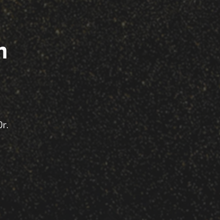
| Dr.
 Senan
ilir mi? | Dr.
t