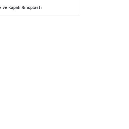
Senan Murat
İlgili Tedaviler
Revizyon Rinoplasti
Açık ve Kapalı Rinoplasti
u
un