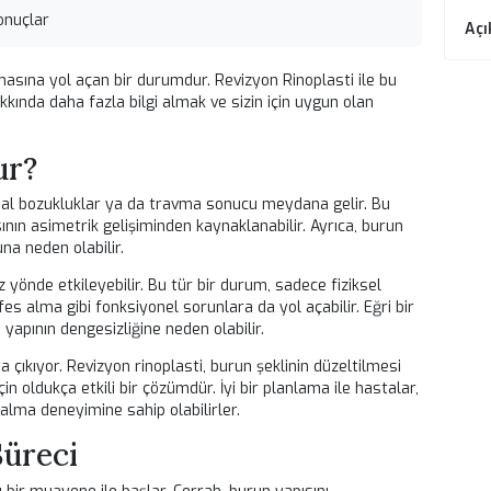
rrahisi uzmanı.
avi kararları için mutlaka uzman hekime danışınız.
Edilen Sonuçlar
kaygı duymasına yol açan bir durumdur.
Revizyon Rinoplasti
ile b
tetiği hakkında daha fazla bilgi almak ve sizin için uygun olan
n
.
 Olur?
len yapısal bozukluklar ya da travma sonucu meydana gelir. Bu
k yapısının asimetrik gelişiminden kaynaklanabilir. Ayrıca, bur