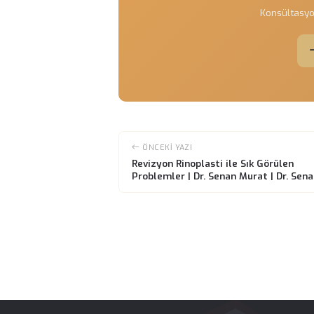
düzeltildiğinde yüz simetrisini artır
yanı sıra, nefes alma fonksiyonları da
Hastalar, revizyon rinoplasti sonrası
içerisindeki yapısal düzensizlikler g
daha kolay olur. Bu durum, genel sağ
Ancak, her cerrahi işlemde olduğu gib
nedenle, uygun bir cerrah ile çalış
edilmesinde kritik bir rol oynar. Sonu
çözüm olabilir.
Rand
Konsü