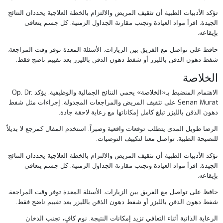
تؤكد الأدبيات الطبية أن تثقيف المريض والالتزام بالخطة العلاجية يحددان النتائج
الجيدة. اقرأ مواد العيادة وتجنب مقارنة الجداول الزمنية. كل جسم يتعافى
بإيقاعه.
حافظ على تواصل مع الفريق بين الزيارات. الأسئلة المعدة توفر وقت المراجعة.
شفط دهون الذقن بالليزر
أو
شفط دهون الذقن بالليزر
بعد تقييم ناضج فقط.
الخلاصة
الاهتمام المنضبط بـ«الخلاصة» يحمي النتائج الجمالية والوظيفية. يؤكد Op. Dr.
Senan Murat على تثقيف المريض والمراجعات المجدولة. إجراءات مثل
شفط
دهون الذقن بالليزر
تبلغ كامل إمكاناتها مع رعاية لاحقة جادة.
الرضا طويل المدى يتطلب توقعات واقعية وصبراً. استخدم المقال كمرجع لا بديلاً
للنصيحة الطبية.
تواصل معنا
لتكييف التوصيات.
تؤكد الأدبيات الطبية أن تثقيف المريض والالتزام بالخطة العلاجية يحددان النتائج
الجيدة. اقرأ مواد العيادة وتجنب مقارنة الجداول الزمنية. كل جسم يتعافى
بإيقاعه.
حافظ على تواصل مع الفريق بين الزيارات. الأسئلة المعدة توفر وقت المراجعة.
شفط دهون الذقن بالليزر
أو
شفط دهون الذقن بالليزر
بعد تقييم ناضج فقط.
الرعاية الذاتية أثناء التعافي تزيد إمكانات النتيجة. نوم كافٍ، تجنب الدخان