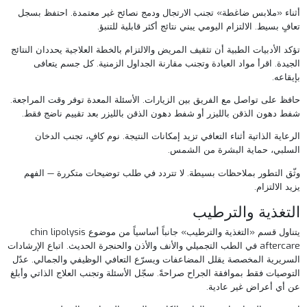
أثناء «ملابس ضاغطة» تجنب الارتجال ودمج نصائح غير معتمدة. احتفظ بسجل
تعافٍ بسيط. الالتزام اليومي يبني نتائج أكثر قابلية للتنبؤ.
تؤكد الأدبيات الطبية أن تثقيف المريض والالتزام بالخطة العلاجية يحددان النتائج
الجيدة. اقرأ مواد العيادة وتجنب مقارنة الجداول الزمنية. كل جسم يتعافى
بإيقاعه.
حافظ على تواصل مع الفريق بين الزيارات. الأسئلة المعدة توفر وقت المراجعة.
شفط دهون الذقن بالليزر
أو
شفط دهون الذقن بالليزر
بعد تقييم ناضج فقط.
الرعاية الذاتية أثناء التعافي تزيد إمكانات النتيجة. نوم كافٍ، تجنب الدخان
السلبي، حماية البشرة من الشمس.
وثّق التطور بملاحظات بسيطة. لا تتردد في طلب توضيحات متكررة — الفهم
يزيد الالتزام.
التغذية والترطيب
يتناول قسم «التغذية والترطيب» جانباً أساسياً من موضوع chin lipolysis
aftercare في الطب التجميلي والأنف والأذن والحنجرة الحديث. اتباع الإرشادات
السريرية المخصصة يقلل المضاعفات ويسرّع التعافي الوظيفي والجمالي. عدّل
التوصيات فقط بموافقة الجراح صراحةً. سجّل الأسئلة وتجنب العلاج الذاتي وأبلغ
عن أي أعراض غير عادية.