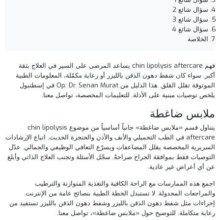
سؤال شائع 2
سؤال شائع 3
سؤال شائع 4
الخلاصة
فهم chin lipolysis aftercare يساعد المرضى على السير في العلاج بثقة
أكبر. سواء كان
شفط دهون الذقن بالليزر
أو رعاية مكمّلة، المعلومات الطبية
الموثوقة تقلل القلق. هذا الدليل من Op. Dr. Senan Murat في إسطنبول
يلخص توصيات مبنية على الأدلة. للتعليمات المخصصة،
تواصل معنا
.
ملابس ضاغطة
يتناول قسم «ملابس ضاغطة» جانباً أساسياً من موضوع chin lipolysis
aftercare في الطب التجميلي والأنف والأذن والحنجرة الحديث. اتباع الإرشادات
السريرية المخصصة يقلل المضاعفات ويسرّع التعافي الوظيفي والجمالي. عدّل
التوصيات فقط بموافقة الجراح صراحةً. سجّل الأسئلة وتجنب العلاج الذاتي وأبلغ
عن أي أعراض غير عادية.
اجمع هذه الممارسات مع الراحة الكافية والتغذية المتوازنة والترطيب
والمراجعات المجدولة. لا تستبدل الخطة الطبية بنصائح عامة من الإنترنت.
إجراءات مثل
شفط دهون الذقن بالليزر
و
شفط دهون الذقن بالليزر
تستفيد من
رعاية متكاملة. للتوضيح حول «ملابس ضاغطة»،
تواصل معنا
.