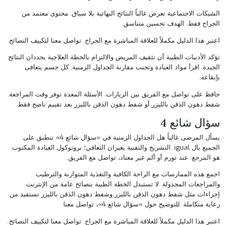
الشبكات الاجتماعية تعرض غالباً النتائج النهائية بلا سياق. محتوى معتمد من
الجراح فقط. الهدف تحسين متناسق.
اعتبر هذا الدليل مكملاً للعلاقة المباشرة مع الجراح.
تواصل معنا
لتكييف النصائح.
تؤكد الأدبيات الطبية أن تثقيف المريض والالتزام بالخطة العلاجية يحددان النتائج
الجيدة. اقرأ مواد العيادة وتجنب مقارنة الجداول الزمنية. كل جسم يتعافى
بإيقاعه.
حافظ على تواصل مع الفريق بين الزيارات. الأسئلة المعدة توفر وقت المراجعة.
شفط دهون الذقن بالليزر
أو
شفط دهون الذقن بالليزر
بعد تقييم ناضج فقط.
سؤال شائع 4
يسأل المرضى غالباً هل الجداول الزمنية في «سؤال شائع 4» تنطبق على
الجميع بال igual. التشريح والتقنية يغيران التعافي؛ بروتوكول العيادة المكتوب
هو المرجع. عند تورم أو ألم غير معتاد، تواصل مع الفريق.
اجمع هذه الممارسات مع الراحة الكافية والتغذية المتوازنة والترطيب
والمراجعات المجدولة. لا تستبدل الخطة الطبية بنصائح عامة من الإنترنت.
إجراءات مثل
شفط دهون الذقن بالليزر
و
شفط دهون الذقن بالليزر
تستفيد من
رعاية متكاملة. للتوضيح حول «سؤال شائع 4»،
تواصل معنا
.
اعتبر هذا الدليل مكملاً للعلاقة المباشرة مع الجراح.
تواصل معنا
لتكييف النصائح.