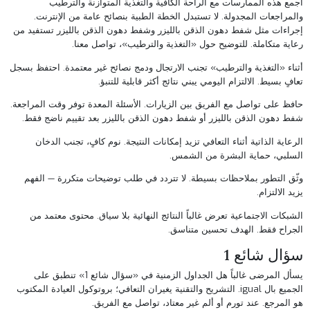
اجمع هذه الممارسات مع الراحة الكافية والتغذية المتوازنة والترطيب
والمراجعات المجدولة. لا تستبدل الخطة الطبية بنصائح عامة من الإنترنت.
إجراءات مثل
شفط دهون الذقن بالليزر
و
شفط دهون الذقن بالليزر
تستفيد من
رعاية متكاملة. للتوضيح حول «التغذية والترطيب»،
تواصل معنا
.
أثناء «التغذية والترطيب» تجنب الارتجال ودمج نصائح غير معتمدة. احتفظ بسجل
تعافٍ بسيط. الالتزام اليومي يبني نتائج أكثر قابلية للتنبؤ.
حافظ على تواصل مع الفريق بين الزيارات. الأسئلة المعدة توفر وقت المراجعة.
شفط دهون الذقن بالليزر
أو
شفط دهون الذقن بالليزر
بعد تقييم ناضج فقط.
الرعاية الذاتية أثناء التعافي تزيد إمكانات النتيجة. نوم كافٍ، تجنب الدخان
السلبي، حماية البشرة من الشمس.
وثّق التطور بملاحظات بسيطة. لا تتردد في طلب توضيحات متكررة — الفهم
يزيد الالتزام.
الشبكات الاجتماعية تعرض غالباً النتائج النهائية بلا سياق. محتوى معتمد من
الجراح فقط. الهدف تحسين متناسق.
سؤال شائع 1
يسأل المرضى غالباً هل الجداول الزمنية في «سؤال شائع 1» تنطبق على
الجميع بال igual. التشريح والتقنية يغيران التعافي؛ بروتوكول العيادة المكتوب
هو المرجع. عند تورم أو ألم غير معتاد، تواصل مع الفريق.