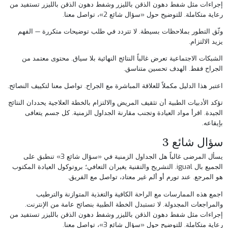
إجراءات مثل
شفط دهون الذقن بالليزر
و
شفط دهون الذقن بالليزر
تستفيد من
رعاية متكاملة. للتوضيح حول «سؤال شائع 2»،
تواصل معنا
.
وثّق التطور بملاحظات بسيطة. لا تتردد في طلب توضيحات متكررة — الفهم
يزيد الالتزام.
الشبكات الاجتماعية تعرض غالباً النتائج النهائية بلا سياق. محتوى معتمد من
الجراح فقط. الهدف تحسين متناسق.
اعتبر هذا الدليل مكملاً للعلاقة المباشرة مع الجراح.
تواصل معنا
لتكييف النصائح.
تؤكد الأدبيات الطبية أن تثقيف المريض والالتزام بالخطة العلاجية يحددان النتائج
الجيدة. اقرأ مواد العيادة وتجنب مقارنة الجداول الزمنية. كل جسم يتعافى
بإيقاعه.
سؤال شائع 3
يسأل المرضى غالباً هل الجداول الزمنية في «سؤال شائع 3» تنطبق على
الجميع بال igual. التشريح والتقنية يغيران التعافي؛ بروتوكول العيادة المكتوب
هو المرجع. عند تورم أو ألم غير معتاد، تواصل مع الفريق.
اجمع هذه الممارسات مع الراحة الكافية والتغذية المتوازنة والترطيب
والمراجعات المجدولة. لا تستبدل الخطة الطبية بنصائح عامة من الإنترنت.
إجراءات مثل
شفط دهون الذقن بالليزر
و
شفط دهون الذقن بالليزر
تستفيد من
رعاية متكاملة. للتوضيح حول «سؤال شائع 3»،
تواصل معنا
.