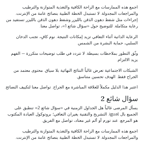
اجمع هذه الممارسات مع الراحة الكافية والتغذية المتوازنة والترطيب
والمراجعات المجدولة. لا تستبدل الخطة الطبية بنصائح عامة من الإنترنت.
إجراءات مثل
شفط دهون الذقن بالليزر
و
شفط دهون الذقن بالليزر
تستفيد من
رعاية متكاملة. للتوضيح حول «سؤال شائع 1»،
تواصل معنا
.
الرعاية الذاتية أثناء التعافي تزيد إمكانات النتيجة. نوم كافٍ، تجنب الدخان
السلبي، حماية البشرة من الشمس.
وثّق التطور بملاحظات بسيطة. لا تتردد في طلب توضيحات متكررة — الفهم
يزيد الالتزام.
الشبكات الاجتماعية تعرض غالباً النتائج النهائية بلا سياق. محتوى معتمد من
الجراح فقط. الهدف تحسين متناسق.
اعتبر هذا الدليل مكملاً للعلاقة المباشرة مع الجراح.
تواصل معنا
لتكييف النصائح.
سؤال شائع 2
يسأل المرضى غالباً هل الجداول الزمنية في «سؤال شائع 2» تنطبق على
الجميع بال igual. التشريح والتقنية يغيران التعافي؛ بروتوكول العيادة المكتوب
هو المرجع. عند تورم أو ألم غير معتاد، تواصل مع الفريق.
اجمع هذه الممارسات مع الراحة الكافية والتغذية المتوازنة والترطيب
والمراجعات المجدولة. لا تستبدل الخطة الطبية بنصائح عامة من الإنترنت.