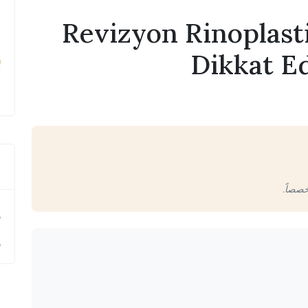
Revizyon Rinoplast
Dikkat E
ع
خصصاً.
ر
ر