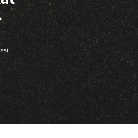
r
esi