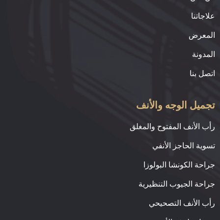
نا
رض
نة
نا
ل الوجه والأنف
لأنف المفتوح والمغلق
 الحاجز الأنفي
 الكونشا البولوزا
 الجيوب التنظيرية
لأنف التصحيحي