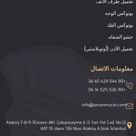
 طرف الأنف
س الوجه
س الفك
لشفاه
 الأذن (أوتوبلاستي)
مات الاتصال
info@senanmurat.c
Ataköy 7-8-9-10.kısım MH. Çobançeşme E-5 Yan Yol Cad. No.12 KAT 15 daire 136 Nivo Ataköy A blok İstan