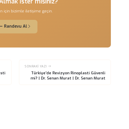
e yapıldığında oldukça başarılı sonuçlar verebilir. Hastalar, bu
, fonksiyonel sorunlarının da çözüldüğünü görebilirler. Bu,
ına katkı sağlar.
birkaç hafta içinde belirginleşmeye başlar. İlk şişliklerin
ir. Ancak nihai sonuçların ortaya çıkması için 6 ay ila 1 yıl ara
ırlı olmak önemlidir.
tetik kaygıları ve fonksiyonel sorunları gidermek için etkili bir
manlaşmış cerrahlar sayesinde, hastalar güvenle bu süreci
zimle iletişime geçebilirsiniz.
evu Almak İster misiniz?
ltasyon için bizimle iletişime geçin.