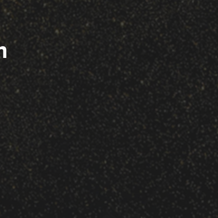
Adım
 Dr.
 Senan
Adım Hasta
an Murat