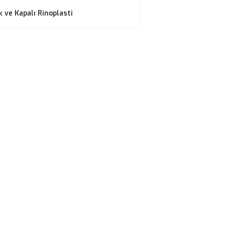
Senan Murat
İlgili Tedaviler
Revizyon Rinoplasti
Açık ve Kapalı Rinoplasti
ın