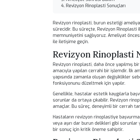
Kulak Burun Boğaz ve Yüz Estetiği Ce
Bu içerik bilgilendirme amaçlıdır. Ted
İçindekiler
Revizyon Rinoplasti Nedir?
Revizyon Rinoplasti Süreci
Ameliyat Sonrası Bakım
Revizyon Rinoplasti Sonuçları
Revizyon rinoplasti, burun estetiği 
sürecidir. Bu süreçte,
Revizyon Rino
memnuniyetini sağlıyoruz. Ameliyat 
ile iletişime geçin.
Revizyon Rinoplas
Revizyon rinoplasti, daha önce yapı