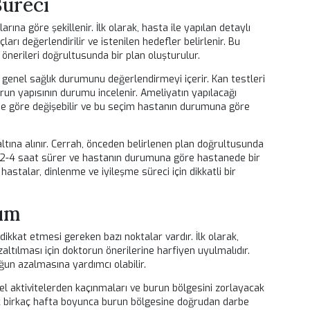
r. İlk ameliyatta istenilen sonuç alınamadığında veya burun
er sebebiyle revizyon gereklidir. Bu işlem, burun şeklini ve
rla başvururken, bazı durumlarda burun tıkanıklığı gibi fonksiyo
yon rinoplasti, hem estetik hem de fonksiyonel sorunları gider
ah tarafından titizlikle yürütülmelidir.
aşvurma nedenleri arasında asimetrik burun, düşmüş burun uc
orunlar yer alır. İşlem öncesi detaylı bir muayene ve analiz, başa
ti Süreci
htiyaçlarına göre şekillenir. İlk olarak, hasta ile yapılan detayl
 sonuçları değerlendirilir ve istenilen hedefler belirlenir. Bu
rrahın önerileri doğrultusunda bir plan oluşturulur.
astanın genel sağlık durumunu değerlendirmeyi içerir. Kan test
rak burun yapısının durumu incelenir. Ameliyatın yapılacağı
 yöntemine göre değişebilir ve bu seçim hastanın durumuna gör