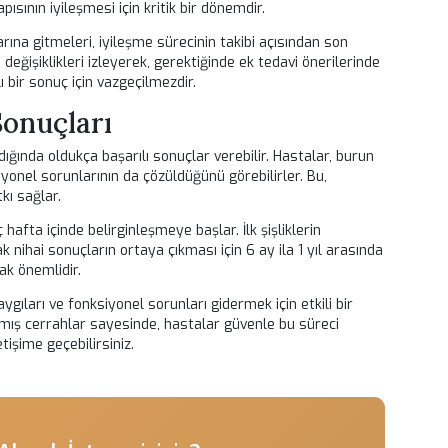
stezi altına alınır. Cerrah, önceden belirlenen plan doğrultus
enellikle 2-4 saat sürer ve hastanın durumuna göre hastanede 
onrası hastalar, dinlenme ve iyileşme süreci için dikkatli bir
 Bakım
aların dikkat etmesi gereken bazı noktalar vardır. İlk olarak,
lerin azaltılması için doktorun önerilerine harfiyen uyulmalıdır
 morluğun azalmasına yardımcı olabilir.
e fiziksel aktivitelerden kaçınmaları ve burun bölgesini zorlay
idir. İlk birkaç hafta boyunca burun bölgesine doğrudan darb
urun yapısının iyileşmesi için kritik bir dönemdir.
ndevularına gitmeleri, iyileşme sürecinin takibi açısından son
ındaki değişiklikleri izleyerek, gerektiğinde ek tedavi öneriler
başarılı bir sonuç için vazgeçilmezdir.
ti Sonuçları