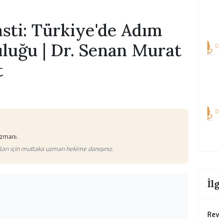
plasti: Türkiye'de Adım
lculuğu | Dr. Senan Mura
urat