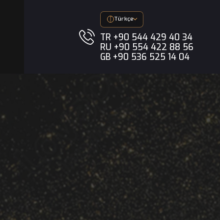
imedya
Türkçe
TR +90 544 
RU +90 554 
GB +90 536 5
sti: