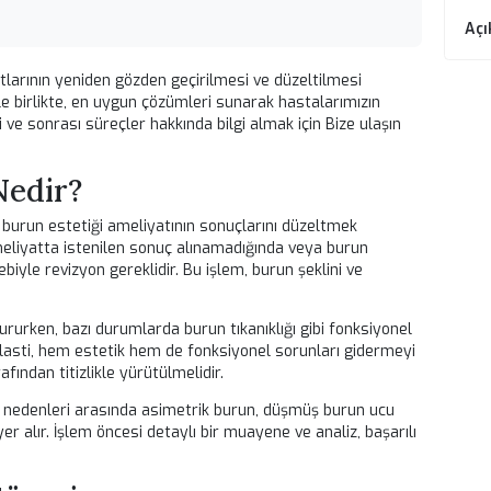
rrahisi uzmanı.
avi kararları için mutlaka uzman hekime danışınız.
ameliyatlarının yeniden gözden geçirilmesi ve düzeltilmesi
plasti
ile birlikte, en uygun çözümleri sunarak hastalarımızın
öncesi ve sonrası süreçler hakkında bilgi almak için
Bize ulaş
ti Nedir?
lmış bir burun estetiği ameliyatının sonuçlarını düzeltmek