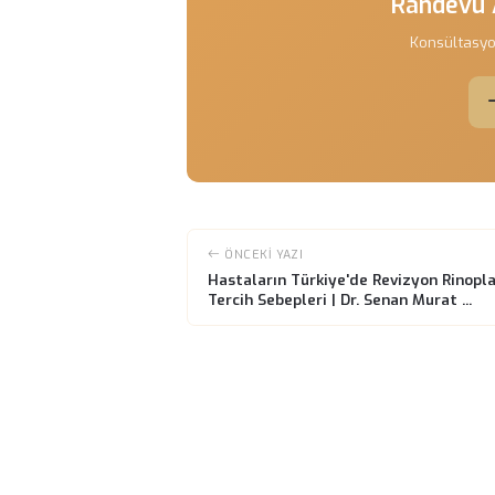
Revizyon rinoplasti, doğru tekniklerl
estetiğindeki düzelmelerin yanı sıra
hastaların yaşam kalitesinin artmas
Ameliyat sonrası sonuçlar genellikle 
inmesiyle birlikte, burun şekli netleş
bir süre gerekebilir. Bu süreçte, sab
Sonuç olarak, revizyon rinoplasti, es
yöntemdir. Türkiye'de bu alanda uz
geçirebilirler. Daha fazla bilgi için bi
Rand
Konsü