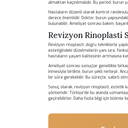
Ameliyat günü geldiğinde, hasta ane
müdahaleyi gerçekleştirir. İşlem g
gece kalması gerekebilir. Ameliyat s
bakıma ihtiyaç duyar.
Ameliyat Sonrası
Revizyon rinoplasti sonrasında, hast
burun bölgesinin korunması ve şişlik
Soğuk kompres uygulamak, şişlik ve
Ayrıca, hastaların iyileşme sürecind
hareketlerden uzak durmaları öneml
almaktan kaçınılmalıdır. Bu period, b
Hastaların düzenli olarak kontrol ra
derece önemlidir. Doktor, burun yapıs
bulunabilir. Ameliyat sonrası bakım, 
Revizyon Rinoplas