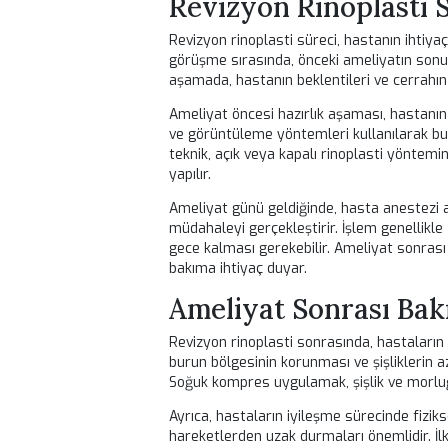
amacıyla yapılan cerrahi bir işlemdi
yapısında zamanla oluşan değişiklikl
fonksiyonunu düzeltmek için yapılır.
Genellikle, hastalar estetik kaygıla
sorunlar da ortaya çıkabilir. Reviz
amaçlar. Bu süreç, deneyimli bir cerr
Hastaların revizyon rinoplastiye b
veya aşırı dar burun delikleri gibi s
bir sonuç için kritik öneme sahiptir.
Revizyon Rinoplas
Revizyon rinoplasti süreci, hastanın i
görüşme sırasında, önceki ameliyatın
aşamada, hastanın beklentileri ve ce
Ameliyat öncesi hazırlık aşaması, h
ve görüntüleme yöntemleri kullanıla
teknik, açık veya kapalı rinoplasti
yapılır.