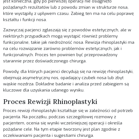
jest konieczna, gdy po pierwszej operacji nie osiągnięto
pożądanych rezultatów lub z powodu zmian w strukturze nosa,
które wystąpiły z upływem czasu. Zabieg ten ma na celu poprawę
kształtu i funkcji nosa.
Zazwyczaj pacjenci zgłaszają się z powodów estetycznych, ale w
niektórych przypadkach mogą wystąpić również problemy
funkcjonalne, takie jak niedrożność nosa. Rewizja rhinoplastyki ma
na celu rozwiązanie zarówno problemów estetycznych, jak i
funkcjonalnych. Proces ten powinien być przeprowadzony
starannie przez doświadczonego chirurga.
Powody, dla których pacjenci decydują się na rewizję rhinoplastyki,
obejmują asymetryczny nos, opadający czubek nosa lub zbyt
wąskie nozdrza. Dokładne badanie i analiza przed zabiegiem są
kluczowe dla uzyskania udanego wyniku.
Proces Rewizji Rhinoplastyki
Proces rewizji rhinoplastyki kształtuje się w zależności od potrzeb
pacjenta. Na początku, podczas szczegółowej rozmowy z
pacjentem, ocenia się wyniki wcześniejszej operacji i określa
pożądane cele. Na tym etapie tworzony jest plan zgodnie z
oczekiwaniami pacjenta i sugestiami chirurga.