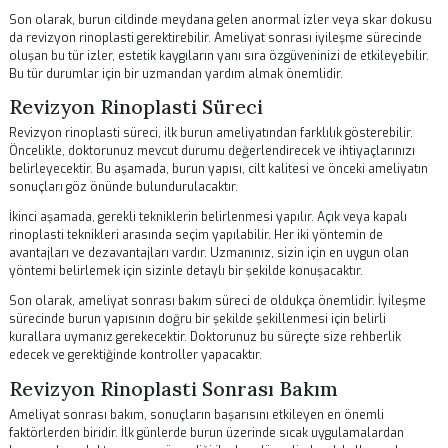
şekil bozuklukları yer almaktadır. Eğer burun görünümünüzde belirgin
dengesizlik varsa, bu durum revizyon rinoplasti ihtiyacını işaret edebil
Burun ucu, kemer veya yan profildeki düzensizlikler, estetik açıdan ta
edici olmayabilir.
Ayrıca, burun tıkanıklığı gibi fonksiyonel sorunlar da revizyon rinoplas
gerektirir. İlk ameliyatta burun pasajlarının düzgün bir şekilde açılma
veya kıkırdak yapısında kalıcı değişiklikler yaşanması, nefes almakta 
çekmenize yol açabilir. Bu durumda, hem estetik hem de fonksiyonel 
çözüm arayışına girmelisiniz.
Son olarak, burun cildinde meydana gelen anormal izler veya skar d
da revizyon rinoplasti gerektirebilir. Ameliyat sonrası iyileşme sürec
oluşan bu tür izler, estetik kaygıların yanı sıra özgüveninizi de etkileyeb
Bu tür durumlar için bir uzmandan yardım almak önemlidir.
Revizyon Rinoplasti Süreci
Revizyon rinoplasti süreci, ilk burun ameliyatından farklılık gösterebili
Öncelikle, doktorunuz mevcut durumu değerlendirecek ve ihtiyaçların
belirleyecektir. Bu aşamada, burun yapısı, cilt kalitesi ve önceki ameli
sonuçları göz önünde bulundurulacaktır.
İkinci aşamada, gerekli tekniklerin belirlenmesi yapılır. Açık veya kapal