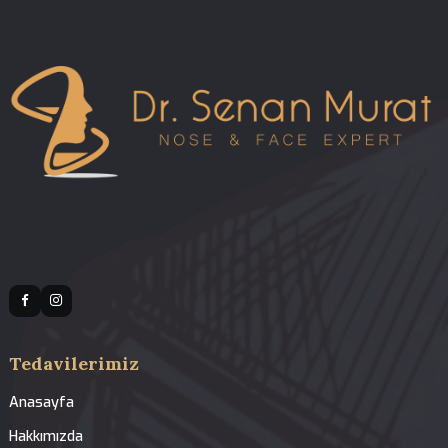
02.08.2026 00:28
Revizyon Rinoplasti ile En Yaygın Problemler
Dr. Senan Murat | Dr. Senan Murat
İlgili Tedaviler
Revizyon Rinoplasti
Açık ve Kapalı Rinoplasti