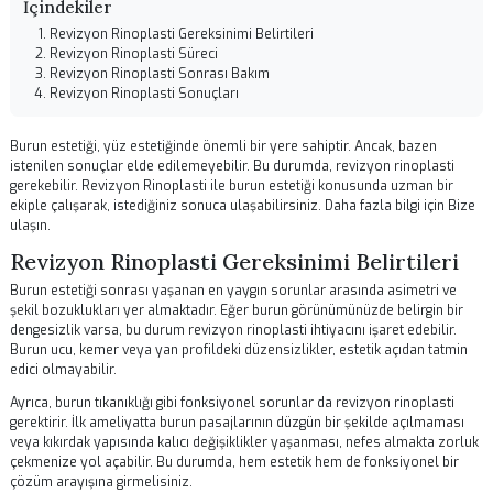
Op. Dr. Senan Murat
Kulak Burun Boğaz ve Yüz Estetiği Cerrahisi uzmanı.
Bu içerik bilgilendirme amaçlıdır. Tedavi kararları için mutlaka uzman hekime
danışınız.
İçindekiler
Revizyon Rinoplasti Gereksinimi Belirtileri
Revizyon Rinoplasti Süreci
Revizyon Rinoplasti Sonrası Bakım
Revizyon Rinoplasti Sonuçları
Burun estetiği, yüz estetiğinde önemli bir yere sahiptir. Ancak, bazen
istenilen sonuçlar elde edilemeyebilir. Bu durumda, revizyon rinoplas
gerekebilir.
Revizyon Rinoplasti
ile burun estetiği konusunda uzman b
ekiple çalışarak, istediğiniz sonuca ulaşabilirsiniz. Daha fazla bilgi içi
ulaşın
.
Revizyon Rinoplasti Gereksinimi Belirtile
Burun estetiği sonrası yaşanan en yaygın sorunlar arasında asimetri