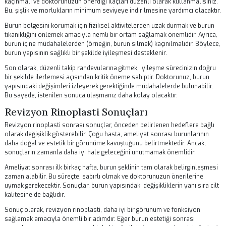
rinoplasti teknikleri arasında seçim yapılabilir. Her iki yöntemin de
avantajları ve dezavantajları vardır. Uzmanınız, sizin için en uygun ol
yöntemi belirlemek için sizinle detaylı bir şekilde konuşacaktır.
Son olarak, ameliyat sonrası bakım süreci de oldukça önemlidir. İyil
sürecinde burun yapısının doğru bir şekilde şekillenmesi için belirli
kurallara uymanız gerekecektir. Doktorunuz bu süreçte size rehberlik
edecek ve gerektiğinde kontroller yapacaktır.
Revizyon Rinoplasti Sonrası Bakım
Ameliyat sonrası bakım, sonuçların başarısını etkileyen en önemli
faktörlerden biridir. İlk günlerde burun üzerinde sıcak uygulamalarda
kaçınmalı ve doktorunuzun önerdiği ilaçları düzenli olarak kullanmalı
Bu, şişlik ve morlukların minimum seviyeye indirilmesine yardımcı ola
Burun bölgesini korumak için fiziksel aktivitelerden uzak durmak ve b
tıkanıklığını önlemek amacıyla nemli bir ortam sağlamak önemlidir. Ay
burun içine müdahalelerden (örneğin, burun silmek) kaçınılmalıdır. Bö
burun yapısının sağlıklı bir şekilde iyileşmesi desteklenir.
Son olarak, düzenli takip randevularına gitmek, iyileşme sürecinizin 
bir şekilde ilerlemesi açısından kritik öneme sahiptir. Doktorunuz, bu
yapısındaki değişimleri izleyerek gerektiğinde müdahalelerde bulunabi