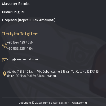
Hakkımızda
Tedavilerimiz
Galeri
Blog
İletişim
Yüz ve Burun Estetiği
Açık ve Kapalı Rinoplasti
Septoplasti-Burun Kıkırdak Eğriliği Ameliyatı
Konka Bülloza Cerrahisi
Fonksiyonel Endoskopik Sinüs Cerrahisi