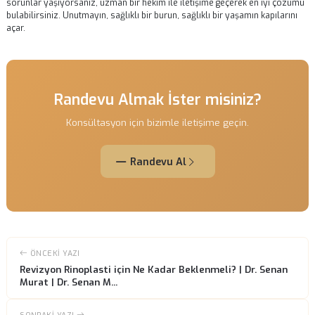
Bu sayede, istenilen sonuca ulaşmanız daha kolay olacaktır.
Revizyon Rinoplasti Sonuçları
Revizyon rinoplasti sonrası sonuçlar, önceden belirlenen hedeflere b
olarak değişiklik gösterebilir. Çoğu hasta, ameliyat sonrası burunların
daha doğal ve estetik bir görünüme kavuştuğunu belirtmektedir. Ancak
sonuçların zamanla daha iyi hale geleceğini unutmamak önemlidir.
Ameliyat sonrası ilk birkaç hafta, burun şeklinin tam olarak belirginl
zaman alabilir. Bu süreçte, sabırlı olmak ve doktorunuzun önerilerine
uymak gerekecektir. Sonuçlar, burun yapısındaki değişikliklerin yanı sır
kalitesine de bağlıdır.
Sonuç olarak, revizyon rinoplasti, daha iyi bir görünüm ve fonksiyon
sağlamak amacıyla önemli bir adımdır. Eğer burun estetiği sonrası
sorunlar yaşıyorsanız, uzman bir hekim ile iletişime geçerek en iyi 
bulabilirsiniz. Unutmayın, sağlıklı bir burun, sağlıklı bir yaşamın kapıla
açar.