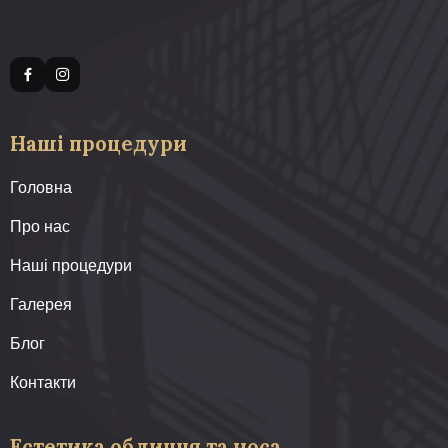
Наші процедури
Головна
Про нас
Наші процедури
Галерея
Блог
Контакти
Естетика обличчя та носа