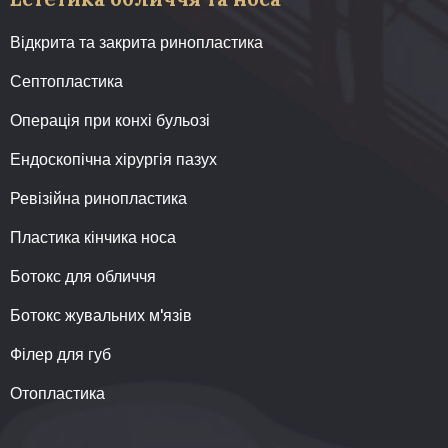
Відкрита та закрита ринопластика
Септопластика
Операція при конхі бульозі
Ендоскопічна хірургія пазух
Ревізійна ринопластика
Пластика кінчика носа
Ботокс для обличчя
Ботокс жувальних м'язів
Філер для губ
Отопластика