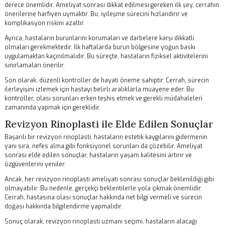
Değerlendirme sonrasında, cerrah ameliyatın hangi teknikle yapılaca
karar verir. Açık veya kapalı rinoplasti yöntemleri arasında seçim yapıl
Her iki yöntemin de avantajları ve dezavantajları vardır. Bu nedenle,
cerrahın deneyimi büyük bir rol oynar ve hastaya en uygun yöntemi ön
Ameliyat sonrasında, hastanın iyileşme süreci de dikkatle izlenmelidi
Revizyon rinoplasti sonrası şişlik ve morluklar normaldir, ancak hast
psikolojik durumu da göz önünde bulundurulmalıdır. Cerrah, hastayı 
süreçte destekleyerek, olumlu sonuçlar elde edilmesine yardımcı olu
Revizyon Rinoplasti Sonrası Bakım
Revizyon rinoplasti sonrası bakım, başarılı bir sonuç elde etmek için
derece önemlidir. Ameliyat sonrası dikkat edilmesi gereken ilk şey, ce
önerilerine harfiyen uymaktır. Bu, iyileşme sürecini hızlandırır ve
komplikasyon riskini azaltır.
Ayrıca, hastaların burunlarını korumaları ve darbelere karşı dikkatli
olmaları gerekmektedir. İlk haftalarda burun bölgesine yoğun baskı
uygulamaktan kaçınılmalıdır. Bu süreçte, hastaların fiziksel aktiviteler
sınırlamaları önerilir.
Son olarak, düzenli kontroller de hayati öneme sahiptir. Cerrah, süre
ilerleyişini izlemek için hastayı belirli aralıklarla muayene eder. Bu