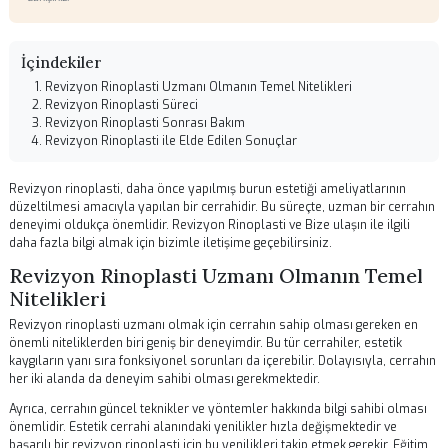
05.07.2026 01:28
Genel
Op. Dr. Senan Murat
Kulak Burun Boğaz ve Yüz Estetiği Cerrahisi uzmanı.
Bu içerik bilgilendirme amaçlıdır. Tedavi kararları için mutlaka uzman hekime
danışınız.
İçindekiler
Revizyon Rinoplasti Uzmanı Olmanın Temel Nitelikleri
Revizyon Rinoplasti Süreci
Revizyon Rinoplasti Sonrası Bakım
Revizyon Rinoplasti ile Elde Edilen Sonuçlar
Revizyon rinoplasti, daha önce yapılmış burun estetiği ameliyatlarını
düzeltilmesi amacıyla yapılan bir cerrahidir. Bu süreçte, uzman bir ce
deneyimi oldukça önemlidir.
Revizyon Rinoplasti
ve
Bize ulaşın
ile ilgi
daha fazla bilgi almak için bizimle iletişime geçebilirsiniz.