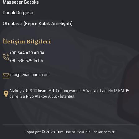
Hakkımızda
Tedavilerimiz
Galeri
Blog
İletişim
Yüz ve Burun Estetiği
Açık ve Kapalı Rinoplasti
Septoplasti-Burun Kıkırdak Eğriliği Ameliyatı
Konka Bülloza Cerrahisi
Fonksiyonel Endoskopik Sinüs Cerrahisi
Revizyon Rinoplasti