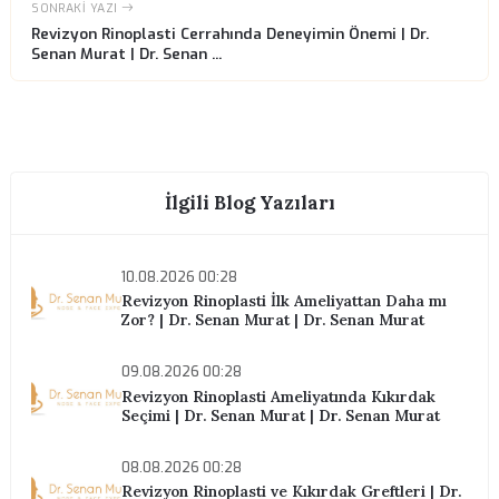
Randevu Almak İster misiniz?
Konsültasyon için bizimle iletişime geçin.
Randevu Al
ÖNCEKI YAZI
Revizyon Rinoplasti Uzmanınıza Sormanız Gereken Soru
| Dr. Senan Murat | D...
SONRAKI YAZI
Revizyon Rinoplasti Cerrahında Deneyimin Önemi | Dr.
Senan Murat | Dr. Senan ...