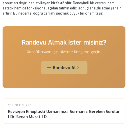
kontroller, olası sorunları erken teşhis etmek ve gerekli müdahaleleri
zamanında yapmak için gereklidir.
Revizyon Rinoplasti ile Elde Edilen Sonuç
Başarılı bir revizyon rinoplasti, hastaların estetik kaygılarını gidermen
yanı sıra, nefes alma gibi fonksiyonel sorunları da çözebilir. Ameliyat
sonrası elde edilen sonuçlar, hastaların yaşam kalitesini artırır ve
özgüvenlerini yeniler.
Ancak, her revizyon rinoplasti ameliyatı sonrası sonuçlar beklenildiği
olmayabilir. Bu nedenle, gerçekçi beklentilerle yola çıkmak önemlidir.
Cerrah, hastasına olası sonuçlar hakkında net bilgi vermeli ve sürecin
doğası hakkında bilgilendirme yapmalıdır.
Sonuç olarak, revizyon rinoplasti uzmanı seçimi, hastaların alacağı
sonuçları doğrudan etkileyen bir faktördür. Deneyimli bir cerrah, hem
estetik hem de fonksiyonel açıdan tatmin edici sonuçlar elde etme şa
artırır. Bu nedenle, doğru cerrahı seçmek büyük bir önem taşır.