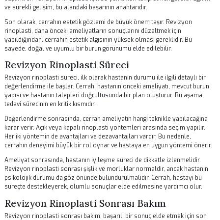
Revizyon Rinoplasti Uzmanı Olmanın Tem
Nitelikleri
Revizyon rinoplasti uzmanı olmak için cerrahın sahip olması gereken
önemli niteliklerden biri geniş bir deneyimdir. Bu tür cerrahiler, estetik
kaygıların yanı sıra fonksiyonel sorunları da içerebilir. Dolayısıyla, c
her iki alanda da deneyim sahibi olması gerekmektedir.
Ayrıca, cerrahın güncel teknikler ve yöntemler hakkında bilgi sahibi o
önemlidir. Estetik cerrahi alanındaki yenilikler hızla değişmektedir ve
başarılı bir revizyon rinoplasti için bu yenilikleri takip etmek gerekir. E
ve sürekli gelişim, bu alandaki başarının anahtarıdır.
Son olarak, cerrahın estetik gözlemi de büyük önem taşır. Revizyon
rinoplasti, daha önceki ameliyatların sonuçlarını düzeltmek için
yapıldığından, cerrahın estetik algısının yüksek olması gereklidir. Bu
sayede, doğal ve uyumlu bir burun görünümü elde edilebilir.
Revizyon Rinoplasti Süreci
Revizyon rinoplasti süreci, ilk olarak hastanın durumu ile ilgili detaylı 
değerlendirme ile başlar. Cerrah, hastanın önceki ameliyatı, mevcut 
yapısı ve hastanın talepleri doğrultusunda bir plan oluşturur. Bu aşa
tedavi sürecinin en kritik kısmıdır.