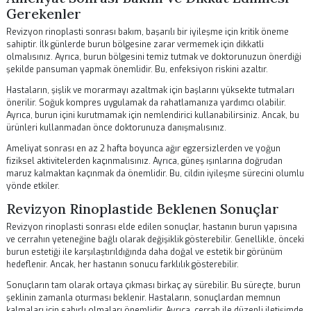
teknikleri kullanacaktır. Bu aşamada, doktorunuzun deneyimi büyük bi
oynamaktadır.
Ameliyat sonrası hastalar genellikle birkaç saat gözlem altında tutulu
Daha sonra, hastalar evlerine dönebilirler. Ancak, ilk günlerde burun
bölgesinde şişlik ve morarma beklenmesi normaldir. Bu nedenle,
dinlenmeye ve doktorunuzun önerilerine uymaya özen göstermelisin
Hastaların iyileşme süreci, bireysel farklılıklara bağlı olarak değişir.
Genellikle, revizyon rinoplasti sonrası iyileşme süreci birkaç hafta s
de, nihai sonuçlar genellikle birkaç ay içinde ortaya çıkar. Bu süreçte,
doktorunuzla düzenli kontroller yaparak durumu takip etmeniz öneml
Ameliyat Sonrası Bakım ve Dikkat Edilme
Gerekenler
Revizyon rinoplasti sonrası bakım, başarılı bir iyileşme için kritik ön
sahiptir. İlk günlerde burun bölgesine zarar vermemek için dikkatli
olmalısınız. Ayrıca, burun bölgesini temiz tutmak ve doktorunuzun ön
şekilde pansuman yapmak önemlidir. Bu, enfeksiyon riskini azaltır.
Hastaların, şişlik ve morarmayı azaltmak için başlarını yüksekte tutma
önerilir. Soğuk kompres uygulamak da rahatlamanıza yardımcı olabili
Ayrıca, burun içini kurutmamak için nemlendirici kullanabilirsiniz. Anc