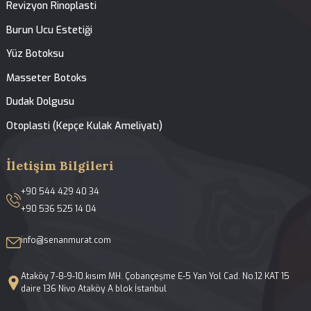
Tedavilerimiz
Anasayfa
Hakkımızda
Tedavilerimiz
Galeri
Blog
İletişim
Yüz ve Burun Estetiği
Açık ve Kapalı Rinoplasti
Septoplasti-Burun Kıkırdak Eğriliği Ameliyatı