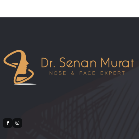
04.08.2026 00:28
Revizyon Rinoplasti ile Burun Ucu Düzeltme 
Dr. Senan Murat | Dr. Senan Murat
03.08.2026 00:28
Eğri Burun Revizyon Ameliyatı ile Düzeltilir
mi? | Dr. Senan Murat | Dr. Senan Murat
İlgili Tedaviler
Revizyon Rinoplasti
Açık ve Kapalı Rinoplasti