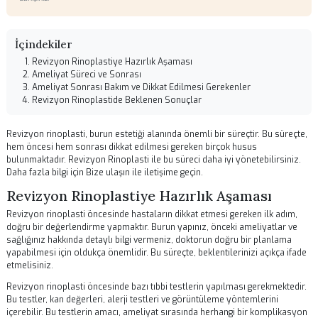
04.07.2026 01:58
Genel
Op. Dr. Senan Murat
Kulak Burun Boğaz ve Yüz Estetiği Cerrahisi uzmanı.
Bu içerik bilgilendirme amaçlıdır. Tedavi kararları için mutlaka uzman hekime
danışınız.
İçindekiler
Revizyon Rinoplastiye Hazırlık Aşaması
Ameliyat Süreci ve Sonrası
Ameliyat Sonrası Bakım ve Dikkat Edilmesi Gerekenler
Revizyon Rinoplastide Beklenen Sonuçlar
Revizyon rinoplasti, burun estetiği alanında önemli bir süreçtir. Bu sü
hem öncesi hem sonrası dikkat edilmesi gereken birçok husus
bulunmaktadır.
Revizyon Rinoplasti
ile bu süreci daha iyi yönetebilirsi
Daha fazla bilgi için
Bize ulaşın
ile iletişime geçin.