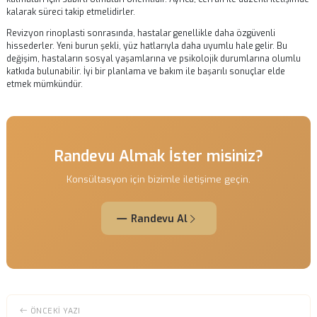
ürünleri kullanmadan önce doktorunuza danışmalısınız.
Ameliyat sonrası en az 2 hafta boyunca ağır egzersizlerden ve yoğu
fiziksel aktivitelerden kaçınmalısınız. Ayrıca, güneş ışınlarına doğruda
maruz kalmaktan kaçınmak da önemlidir. Bu, cildin iyileşme sürecini
yönde etkiler.
Revizyon Rinoplastide Beklenen Sonuçlar
Revizyon rinoplasti sonrası elde edilen sonuçlar, hastanın burun yap
ve cerrahın yeteneğine bağlı olarak değişiklik gösterebilir. Genellikle,
burun estetiği ile karşılaştırıldığında daha doğal ve estetik bir görünü
hedeflenir. Ancak, her hastanın sonucu farklılık gösterebilir.
Sonuçların tam olarak ortaya çıkması birkaç ay sürebilir. Bu süreçte,
şeklinin zamanla oturması beklenir. Hastaların, sonuçlardan memnu
kalmaları için sabırlı olmaları önemlidir. Ayrıca, cerrah ile düzenli ile
kalarak süreci takip etmelidirler.
Revizyon rinoplasti sonrasında, hastalar genellikle daha özgüvenli
hissederler. Yeni burun şekli, yüz hatlarıyla daha uyumlu hale gelir. B
değişim, hastaların sosyal yaşamlarına ve psikolojik durumlarına ol
katkıda bulunabilir. İyi bir planlama ve bakım ile başarılı sonuçlar elde
etmek mümkündür.