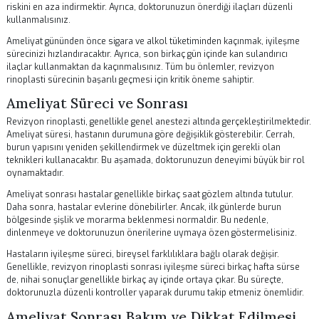
Revizyon Rinoplastiye Hazırlık Aşaması
Revizyon rinoplasti öncesinde hastaların dikkat etmesi gereken ilk ad
doğru bir değerlendirme yapmaktır. Burun yapınız, önceki ameliyatlar
sağlığınız hakkında detaylı bilgi vermeniz, doktorun doğru bir planla
yapabilmesi için oldukça önemlidir. Bu süreçte, beklentilerinizi açıkça
etmelisiniz.
Revizyon rinoplasti öncesinde bazı tıbbi testlerin yapılması gerekmek
Bu testler, kan değerleri, alerji testleri ve görüntüleme yöntemlerini
içerebilir. Bu testlerin amacı, ameliyat sırasında herhangi bir kompli
riskini en aza indirmektir. Ayrıca, doktorunuzun önerdiği ilaçları düzen
kullanmalısınız.
Ameliyat gününden önce sigara ve alkol tüketiminden kaçınmak, iyil
sürecinizi hızlandıracaktır. Ayrıca, son birkaç gün içinde kan sulandırıc
ilaçlar kullanmaktan da kaçınmalısınız. Tüm bu önlemler, revizyon
rinoplasti sürecinin başarılı geçmesi için kritik öneme sahiptir.
Ameliyat Süreci ve Sonrası
Revizyon rinoplasti, genellikle genel anestezi altında gerçekleştirilme
Ameliyat süresi, hastanın durumuna göre değişiklik gösterebilir. Cerra
burun yapısını yeniden şekillendirmek ve düzeltmek için gerekli olan