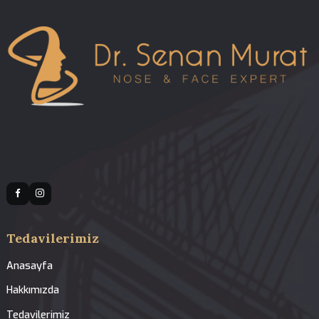
Solunum Problemleri | Dr. Senan Murat | Dr.
Senan Murat
İlgili Tedaviler
Revizyon Rinoplasti
Açık ve Kapalı Rinoplasti