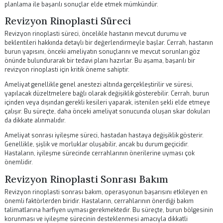
karşılamayabilir. Bu durum, burun şeklinin, oranlarının ya da
fonksiyonlarının istenildiği gibi olmamasıyla ortaya çıkabilir.
Ameliyat sonrası sorunlar, burun dokusunun iyileşme süreci, cerrahı
teknik hataları veya hastanın burnunun yapısal özellikleri gibi birçok
nedenden kaynaklanabilir. Revizyon rinoplasti, bu tür sorunları gide
için uygulanır ve genellikle burun estetiği konusunda deneyimli cerrah
tarafından gerçekleştirilir.
Bu tür operasyonlar, hastaların hem fiziksel hem de psikolojik iyilik h
üzerinde olumlu etkiler yaratabilir. Doğru bir cerrah seçimi ve uygun b
planlama ile başarılı sonuçlar elde etmek mümkündür.
Revizyon Rinoplasti Süreci
Revizyon rinoplasti süreci, öncelikle hastanın mevcut durumu ve
beklentileri hakkında detaylı bir değerlendirmeyle başlar. Cerrah, has
burun yapısını, önceki ameliyatın sonuçlarını ve mevcut sorunları göz
önünde bulundurarak bir tedavi planı hazırlar. Bu aşama, başarılı bir
revizyon rinoplasti için kritik öneme sahiptir.
Ameliyat genellikle genel anestezi altında gerçekleştirilir ve süresi,
yapılacak düzeltmelere bağlı olarak değişiklik gösterebilir. Cerrah, b
içinden veya dışından gerekli kesileri yaparak, istenilen şekli elde et