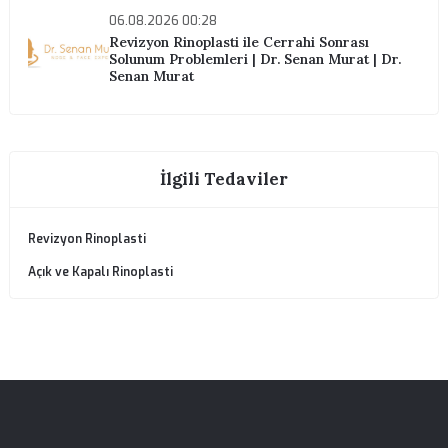
İlgili Blog Yazıları
09.08.2026 00:28
Revizyon Rinoplasti Ameliyatında Kıkırdak
Seçimi | Dr. Senan Murat | Dr. Senan Murat
08.08.2026 00:28
Revizyon Rinoplasti ve Kıkırdak Greftleri | D
Senan Murat | Dr. Senan Murat
07.08.2026 00:28
Revizyon Rinoplasti Ne Kadar Yapılabilir? | 
Senan Murat | Dr. Senan Murat
06.08.2026 00:28
Revizyon Rinoplasti ile Cerrahi Sonrası