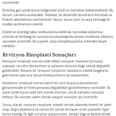
çalışır. Bu süreçte, daha önceki ameliyat sonucunda oluşan skar doku
da dikkate alınmalıdır.
Ameliyat sonrası iyileşme süreci, hastadan hastaya değişiklik gösteri
Genellikle, şişlik ve morluklar oluşabilir, ancak bu durum geçicidir.
Hastaların, iyileşme sürecinde cerrahlarının önerilerine uyması çok
önemlidir.
Revizyon Rinoplasti Sonrası Bakım
Revizyon rinoplasti sonrası bakım, operasyonun başarısını etkileyen
önemli faktörlerden biridir. Hastaların, cerrahlarının önerdiği bakım
talimatlarına harfiyen uyması gerekmektedir. Bu süreçte, burun bölge
korunması ve iyileşme sürecinin desteklenmesi amacıyla dikkatli
olunmalıdır.
İlk birkaç gün içinde burun bölgesinde şişlik ve morluklar beklenmekte
durum, zamanla azalacaktır. Hastalar, bu dönemde burunlarını korum
fiziksel aktivitelerini sınırlamalıdır. Ayrıca, burun içine su veya herhang
madde verilmemesi önerilir.
Doktorun önerdiği takip randevularına katılmak, burundaki iyileşmeyi
izlemek ve herhangi bir sorunla karşılaşıldığında hemen müdahale ed
açısından önemlidir. Bu sayede, olası komplikasyonlar erkenden tesp
edilebilir.