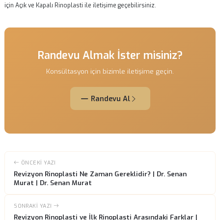
Revizyon Rinoplasti Sonuçları
Revizyon rinoplasti sonrası elde edilen sonuçlar, hastanın burnunun
yapısına, cerrahın deneyimine ve iyileşme sürecine bağlı olarak değişi
gösterebilir. Başarılı bir revizyon rinoplasti, hastaların estetik kaygılar
gidermenin yanı sıra, burun fonksiyonlarını da iyileştirebilir.
Hastaların, ameliyat sonrası belirli bir süre boyunca burunlarının
görünümünde ve fonksiyonunda değişiklikler gözlemlemesi normaldir.
aylar içinde burun şekli tam olarak oturmaz; ancak zamanla sonuçlar
netleşir. Bu süreçte sabırlı olmak, başarılı sonuçlar için önemlidir.
Sonuç olarak, revizyon rinoplasti, estetik cerrahi alanında önemli bir
olup, doğru planlama ve uzman bir cerrah ile başarı oranı yüksektir. 
burun estetiği ile ilgili sorunlar yaşıyorsanız, detaylı bilgi ve destek 
için
Açık ve Kapalı Rinoplasti
ile iletişime geçebilirsiniz.
Randevu Almak İster misiniz?