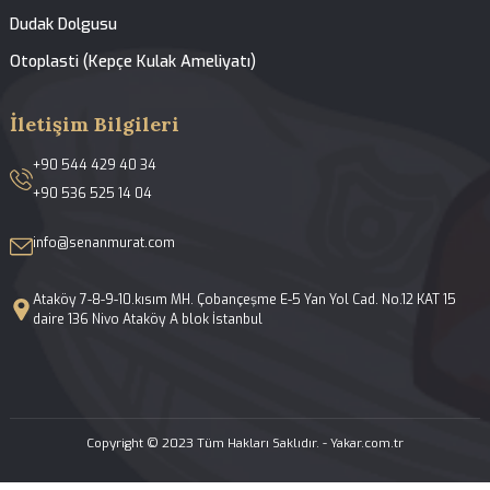
Hakkımızda
Tedavilerimiz
Galeri
Blog
İletişim
Yüz ve Burun Estetiği
Açık ve Kapalı Rinoplasti
Septoplasti-Burun Kıkırdak Eğriliği Ameliyatı
Konka Bülloza Cerrahisi
Fonksiyonel Endoskopik Sinüs Cerrahisi
Revizyon Rinoplasti