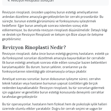
İçindekiler
Revizyon Rinoplasti Nedir?
Revizyon Rinoplasti Süreci
Revizyon Rinoplasti Sonrası Bakım
Revizyon Rinoplasti Sonuçları
Revizyon rinoplasti, önceden yapılmış burun estetiği ameliyatlarının
ardından düzeltme amacıyla gerçekleştirilen bir cerrahi prosedürdür.
süreçte, burunun estetik görünümünü ve fonksiyonunu iyileştirmek
hedeflenir. Eğer burun ameliyatı sonrası istenilen sonuç elde
edilememişse, bu durumda revizyon rinoplasti düşünülmelidir. Detaylı
ve destek için
Revizyon Rinoplasti
ve iletişim için
Bize ulaşın
ile iletiş
geçebilirsiniz.
Revizyon Rinoplasti Nedir?
Revizyon rinoplasti, daha önce burun estetiği geçirmiş hastaların, est
da fonksiyonel sorunları düzeltmek amacıyla başvurdukları bir cerrah
İlk burun estetiği ameliyatı sonrası elde edilen sonuçlar bazen beklen