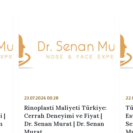
23.07.2026 01:58
k Yüz
Endoskopik Yüz Germe
ar
Nedir? | Dr. Senan Murat | Dr
 Senan
Senan Murat
rat