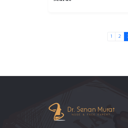
23.07.2026 00:58
Burun Ameliyatı İçin
Türkiye'ye Seyahat Bü
Dr. Senan Murat | Dr.
Murat
1