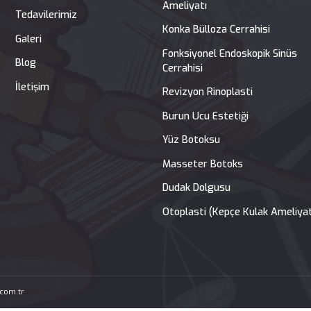
Tedavilerimiz
Yüz ve Buru
Anasayfa
Açık ve Kapalı Rino
Hakkımızda
Septoplasti-Burun K
Ameliyatı
Tedavilerimiz
Konka Bülloza Cerr
Galeri
Fonksiyonel Endos
Blog
Cerrahisi
İletişim
Revizyon Rinoplast