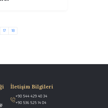
22.07.2026 01:58
:
Türkiye'de Ucuz Burun
Estetiği Riskli mi? | Dr.
Senan Murat | Dr. Senan
Murat
14
15
16
17
18