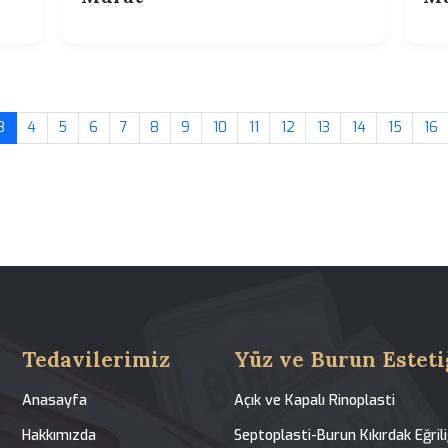
23.07.2026 00:28
Rinoplasti Maliyeti Türkiye
tçesi |
Cerrah Deneyimi ve Fiyat |
 Senan
Dr. Senan Murat | Dr. Senan
Murat
2
3
4
5
6
7
8
9
10
11
12
13