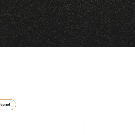
ayfa 3
ve Bakım
Genel