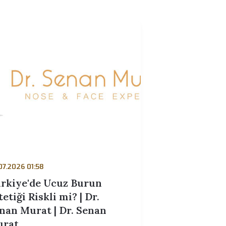
23.07.2026 01:28
Rinoplasti İçin Ödeme ve
.
Depozito Süreci | Dr. Senan
Murat | Dr. Senan Murat