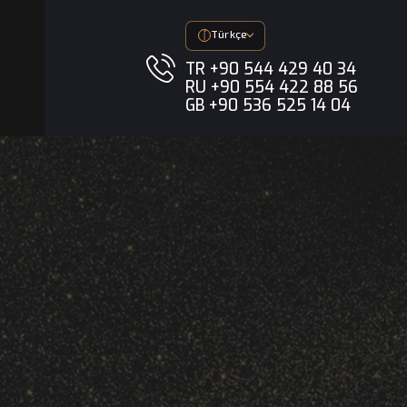
imedya
Türkçe
TR +90 544 
RU +90 554 
GB +90 536 5
ler