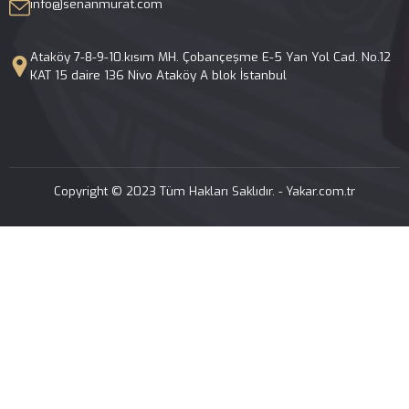
info@senanmurat.com
Ataköy 7-8-9-10.kısım MH. Çobançeşme E-5 Yan Yol Cad. No.12 KAT 15 daire 136 Nivo Ataköy A blok İstanbul
Copyright © 2023 Tüm Hakları Saklıdır. -
Yakar.com.tr