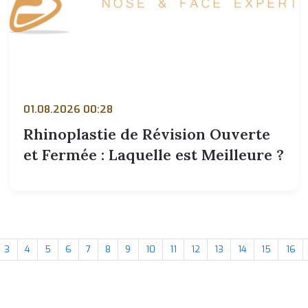
01.08.2026 00:28
Rhinoplastie de Révision Ouverte
et Fermée : Laquelle est Meilleure ?
3
4
5
6
7
8
9
10
11
12
13
14
15
16