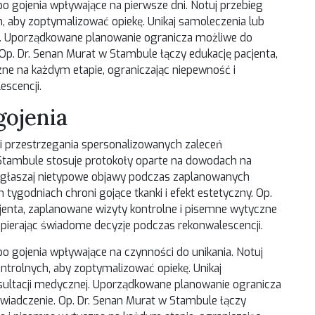
o gojenia wpływające na pierwsze dni. Notuj przebieg
, aby zoptymalizować opiekę. Unikaj samoleczenia lub
ej. Uporządkowane planowanie ogranicza możliwe do
 Op. Dr. Senan Murat w Stambule łączy edukację pacjenta,
ne na każdym etapie, ograniczając niepewność i
scencji.
gojenia
 i przestrzegania spersonalizowanych zaleceń
 Stambule stosuje protokoły oparte na dowodach na
 zgłaszaj nietypowe objawy podczas zaplanowanych
tygodniach chroni gojące tkanki i efekt estetyczny. Op.
jenta, zaplanowane wizyty kontrolne i pisemne wytyczne
spierając świadome decyzje podczas rekonwalescencji.
o gojenia wpływające na czynności do unikania. Notuj
ntrolnych, aby zoptymalizować opiekę. Unikaj
sultacji medycznej. Uporządkowane planowanie ogranicza
świadczenie. Op. Dr. Senan Murat w Stambule łączy