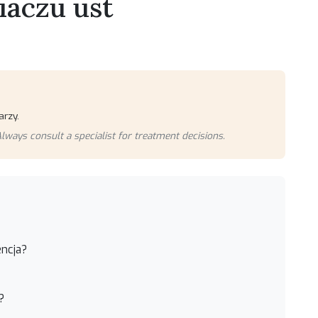
iaczu ust
arzy.
lways consult a specialist for treatment decisions.
encja?
?