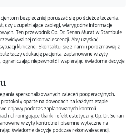
entom bezpieczniej poruszać się po ścieżce leczenia.
st
, czy uzupełniające zabiegi, wiarygodne informacje
owych. Ten przewodnik Op. Dr. Senan Murat w Stambule
przewidywalnej rekonwalescencji. Aby uzyskać
tuacji klinicznej,
Skontaktuj się z nami
i porozmawiaj z
ule łączy edukację pacjenta, zaplanowane wizyty
, ograniczając niepewność i wspierając świadome decyzje
gu
rzegania spersonalizowanych zaleceń pooperacyjnych.
e protokoły oparte na dowodach na każdym etapie
powe objawy podczas zaplanowanych kontroli.
h chroni gojące tkanki i efekt estetyczny. Op. Dr. Senan
lanowane wizyty kontrolne i pisemne wytyczne na
erając świadome decyzje podczas rekonwalescencji.