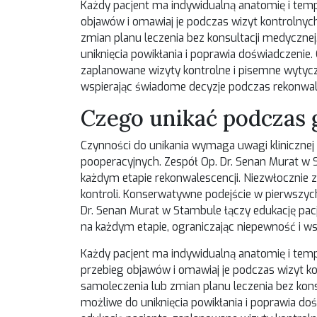
Każdy pacjent ma indywidualną anatomię i temp
objawów i omawiaj je podczas wizyt kontrolnych
zmian planu leczenia bez konsultacji medyczn
uniknięcia powikłania i poprawia doświadczenie.
zaplanowane wizyty kontrolne i pisemne wytycz
wspierając świadome decyzje podczas rekonwale
Czego unikać podczas 
Czynności do unikania wymaga uwagi klinicznej
pooperacyjnych. Zespół Op. Dr. Senan Murat w
każdym etapie rekonwalescencji. Niezwłocznie
kontroli. Konserwatywne podejście w pierwszych 
Dr. Senan Murat w Stambule łączy edukację pac
na każdym etapie, ograniczając niepewność i w
Każdy pacjent ma indywidualną anatomię i temp
przebieg objawów i omawiaj je podczas wizyt ko
samoleczenia lub zmian planu leczenia bez kon
możliwe do uniknięcia powikłania i poprawia do