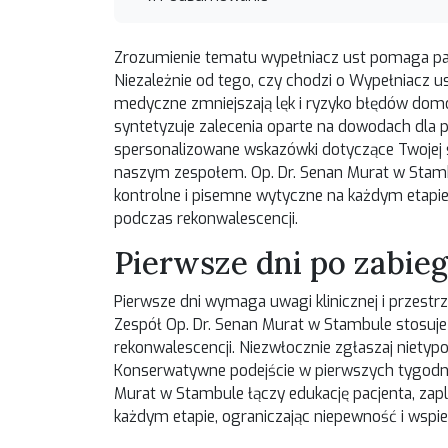
Zrozumienie tematu wypełniacz ust pomaga pacj
Niezależnie od tego, czy chodzi o
Wypełniacz u
medyczne zmniejszają lęk i ryzyko błędów dom
syntetyzuje zalecenia oparte na dowodach dla 
spersonalizowane wskazówki dotyczące Twojej sy
naszym zespołem. Op. Dr. Senan Murat w Stamb
kontrolne i pisemne wytyczne na każdym etapie
podczas rekonwalescencji.
Pierwsze dni po zabie
Pierwsze dni wymaga uwagi klinicznej i przest
Zespół Op. Dr. Senan Murat w Stambule stosuj
rekonwalescencji. Niezwłocznie zgłaszaj niety
Konserwatywne podejście w pierwszych tygodniac
Murat w Stambule łączy edukację pacjenta, zap
każdym etapie, ograniczając niepewność i wspi