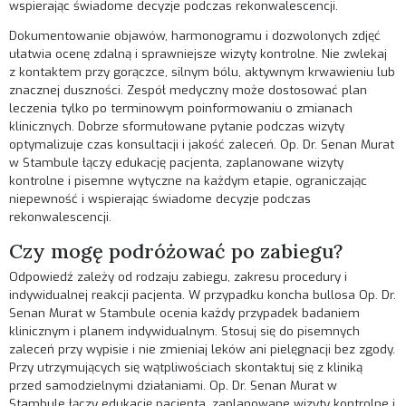
wspierając świadome decyzje podczas rekonwalescencji.
Dokumentowanie objawów, harmonogramu i dozwolonych zdjęć
ułatwia ocenę zdalną i sprawniejsze wizyty kontrolne. Nie zwlekaj
z kontaktem przy gorączce, silnym bólu, aktywnym krwawieniu lub
znacznej duszności. Zespół medyczny może dostosować plan
leczenia tylko po terminowym poinformowaniu o zmianach
klinicznych. Dobrze sformułowane pytanie podczas wizyty
optymalizuje czas konsultacji i jakość zaleceń. Op. Dr. Senan Murat
w Stambule łączy edukację pacjenta, zaplanowane wizyty
kontrolne i pisemne wytyczne na każdym etapie, ograniczając
niepewność i wspierając świadome decyzje podczas
rekonwalescencji.
Czy mogę podróżować po zabiegu?
Odpowiedź zależy od rodzaju zabiegu, zakresu procedury i
indywidualnej reakcji pacjenta. W przypadku koncha bullosa Op. Dr.
Senan Murat w Stambule ocenia każdy przypadek badaniem
klinicznym i planem indywidualnym. Stosuj się do pisemnych
zaleceń przy wypisie i nie zmieniaj leków ani pielęgnacji bez zgody.
Przy utrzymujących się wątpliwościach skontaktuj się z kliniką
przed samodzielnymi działaniami. Op. Dr. Senan Murat w
Stambule łączy edukację pacjenta, zaplanowane wizyty kontrolne i