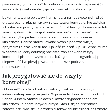
pisemne wytyczne na każdym etapie, ograniczając niepewność i
wspierając świadome decyzje podczas rekonwalescencji.
Dokumentowanie objawów, harmonogramu i dozwolonych zdjęć
ułatwia ocenę zdalną i sprawniejsze wizyty kontrolne. Nie zwlekaj
z kontaktem przy gorączce, silnym bólu, aktywnym krwawieniu lub
znacznej duszności. Zespół medyczny może dostosować plan
leczenia tylko po terminowym poinformowaniu o zmianach
klinicznych. Dobrze sformułowane pytanie podczas wizyty
optymalizuje czas konsultacji i jakość zaleceń. Op. Dr. Senan Murat
w Stambule łączy edukację pacjenta, zaplanowane wizyty
kontrolne i pisemne wytyczne na każdym etapie, ograniczając
niepewność i wspierając świadome decyzje podczas
rekonwalescencji.
Jak przygotować się do wizyty
kontrolnej?
Odpowiedź zależy od rodzaju zabiegu, zakresu procedury i
indywidualnej reakcji pacjenta. W przypadku koncha bullosa Op. Dr.
Senan Murat w Stambule ocenia każdy przypadek badaniem
klinicznym i planem indywidualnym. Stosuj się do pisemnych
zaleceń przy wypisie i nie zmieniaj leków ani pielęgnacji bez zgody.