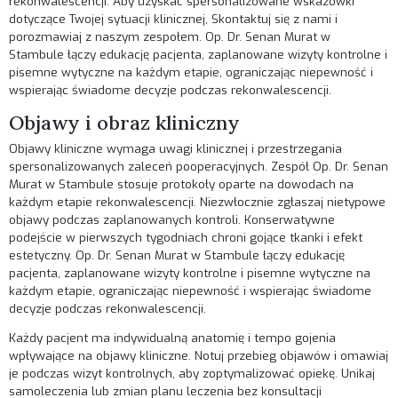
rekonwalescencji. Aby uzyskać spersonalizowane wskazówki
dotyczące Twojej sytuacji klinicznej,
Skontaktuj się z nami
i
porozmawiaj z naszym zespołem. Op. Dr. Senan Murat w
Stambule łączy edukację pacjenta, zaplanowane wizyty kontrolne i
pisemne wytyczne na każdym etapie, ograniczając niepewność i
wspierając świadome decyzje podczas rekonwalescencji.
Objawy i obraz kliniczny
Objawy kliniczne wymaga uwagi klinicznej i przestrzegania
spersonalizowanych zaleceń pooperacyjnych. Zespół Op. Dr. Senan
Murat w Stambule stosuje protokoły oparte na dowodach na
każdym etapie rekonwalescencji. Niezwłocznie zgłaszaj nietypowe
objawy podczas zaplanowanych kontroli. Konserwatywne
podejście w pierwszych tygodniach chroni gojące tkanki i efekt
estetyczny. Op. Dr. Senan Murat w Stambule łączy edukację
pacjenta, zaplanowane wizyty kontrolne i pisemne wytyczne na
każdym etapie, ograniczając niepewność i wspierając świadome
decyzje podczas rekonwalescencji.
Każdy pacjent ma indywidualną anatomię i tempo gojenia
wpływające na objawy kliniczne. Notuj przebieg objawów i omawiaj
je podczas wizyt kontrolnych, aby zoptymalizować opiekę. Unikaj
samoleczenia lub zmian planu leczenia bez konsultacji