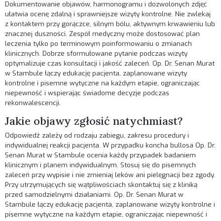
Dokumentowanie objawów, harmonogramu i dozwolonych zdjęć
ułatwia ocenę zdalną i sprawniejsze wizyty kontrolne. Nie zwlekaj
z kontaktem przy gorączce, silnym bólu, aktywnym krwawieniu lub
znacznej duszności. Zespół medyczny może dostosować plan
leczenia tylko po terminowym poinformowaniu o zmianach
klinicznych. Dobrze sformułowane pytanie podczas wizyty
optymalizuje czas konsultacji i jakość zaleceń. Op. Dr. Senan Murat
w Stambule łączy edukację pacjenta, zaplanowane wizyty
kontrolne i pisemne wytyczne na każdym etapie, ograniczając
niepewność i wspierając świadome decyzje podczas
rekonwalescencji.
Jakie objawy zgłosić natychmiast?
Odpowiedź zależy od rodzaju zabiegu, zakresu procedury i
indywidualnej reakcji pacjenta. W przypadku koncha bullosa Op. Dr.
Senan Murat w Stambule ocenia każdy przypadek badaniem
klinicznym i planem indywidualnym. Stosuj się do pisemnych
zaleceń przy wypisie i nie zmieniaj leków ani pielęgnacji bez zgody.
Przy utrzymujących się wątpliwościach skontaktuj się z kliniką
przed samodzielnymi działaniami. Op. Dr. Senan Murat w
Stambule łączy edukację pacjenta, zaplanowane wizyty kontrolne i
pisemne wytyczne na każdym etapie, ograniczając niepewność i