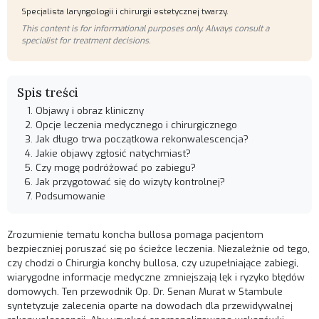
Specjalista laryngologii i chirurgii estetycznej twarzy.
This content is for informational purposes only. Always consult a
specialist for treatment decisions.
Spis treści
Objawy i obraz kliniczny
Opcje leczenia medycznego i chirurgicznego
Jak długo trwa początkowa rekonwalescencja?
Jakie objawy zgłosić natychmiast?
Czy mogę podróżować po zabiegu?
Jak przygotować się do wizyty kontrolnej?
Podsumowanie
Zrozumienie tematu koncha bullosa pomaga pacjentom
bezpieczniej poruszać się po ścieżce leczenia. Niezależnie od tego,
czy chodzi o
Chirurgia konchy bullosa
, czy uzupełniające zabiegi,
wiarygodne informacje medyczne zmniejszają lęk i ryzyko błędów
domowych. Ten przewodnik Op. Dr. Senan Murat w Stambule
syntetyzuje zalecenia oparte na dowodach dla przewidywalnej