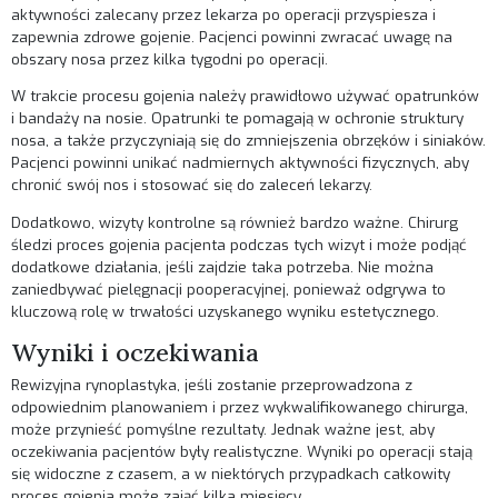
aktywności zalecany przez lekarza po operacji przyspiesza i
zapewnia zdrowe gojenie. Pacjenci powinni zwracać uwagę na
obszary nosa przez kilka tygodni po operacji.
W trakcie procesu gojenia należy prawidłowo używać opatrunków
i bandaży na nosie. Opatrunki te pomagają w ochronie struktury
nosa, a także przyczyniają się do zmniejszenia obrzęków i siniaków.
Pacjenci powinni unikać nadmiernych aktywności fizycznych, aby
chronić swój nos i stosować się do zaleceń lekarzy.
Dodatkowo, wizyty kontrolne są również bardzo ważne. Chirurg
śledzi proces gojenia pacjenta podczas tych wizyt i może podjąć
dodatkowe działania, jeśli zajdzie taka potrzeba. Nie można
zaniedbywać pielęgnacji pooperacyjnej, ponieważ odgrywa to
kluczową rolę w trwałości uzyskanego wyniku estetycznego.
Wyniki i oczekiwania
Rewizyjna rynoplastyka, jeśli zostanie przeprowadzona z
odpowiednim planowaniem i przez wykwalifikowanego chirurga,
może przynieść pomyślne rezultaty. Jednak ważne jest, aby
oczekiwania pacjentów były realistyczne. Wyniki po operacji stają
się widoczne z czasem, a w niektórych przypadkach całkowity
proces gojenia może zająć kilka miesięcy.