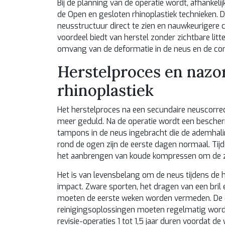
Bij de planning van de operatie wordt, afhankel
de
Open en gesloten rhinoplastiek
technieken. D
neusstructuur direct te zien en nauwkeurigere co
voordeel biedt van herstel zonder zichtbare li
omvang van de deformatie in de neus en de comp
Herstelproces en nazor
rhinoplastiek
Het herstelproces na een secundaire neuscorrecti
meer geduld. Na de operatie wordt een bescher
tampons in de neus ingebracht die de ademhali
rond de ogen zijn de eerste dagen normaal. Ti
het aanbrengen van koude kompressen om de zw
Het is van levensbelang om de neus tijdens de
impact. Zware sporten, het dragen van een bri
moeten de eerste weken worden vermeden. De 
reinigingsoplossingen moeten regelmatig word
revisie-operaties 1 tot 1,5 jaar duren voordat de 