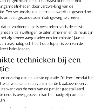
veel opgetrokken neus. Daarnaast kunnen er ook
ingsmoeilijkheden door verzwakking van de
tie. Een secundaire neuscorrectie wordt uitgevoerd om
als om een gezonde ademhalingsweg te creëren.
 dat er voldoende tijd is verstreken sinds de eerste
genezen, de zwellingen te laten afnemen en de neus zijn
r het algemeen aangeraden om ten minste 1 jaar te
ek en psychologisch heeft doorlopen, is een van de
direct beïnvloeden.
ikte technieken bij een
tie
ie en ervaring dan de eerste operatie. Dit komt omdat het
littekenweefsel en een verminderde kraakbeenreserve
itenkant van de neus van de patiënt gedetailleerd
de neus is overgebleven, kan het nodig zijn om een
len.