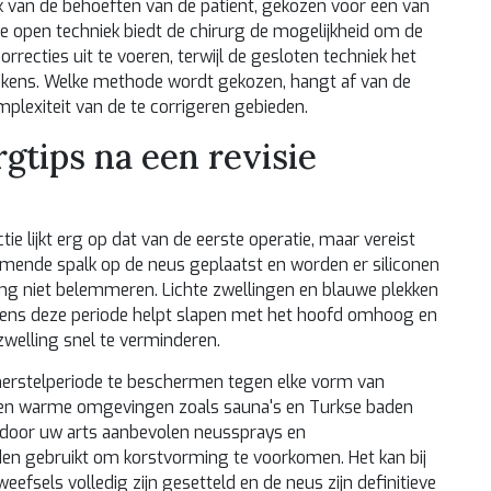
ijk van de behoeften van de patiënt, gekozen voor een van
e open techniek biedt de chirurg de mogelijkheid om de
rrecties uit te voeren, terwijl de gesloten techniek het
ttekens. Welke methode wordt gekozen, hangt af van de
lexiteit van de te corrigeren gebieden.
gtips na een revisie
e lijkt erg op dat van de eerste operatie, maar vereist
mende spalk op de neus geplaatst en worden er siliconen
ng niet belemmeren. Lichte zwellingen en blauwe plekken
jdens deze periode helpt slapen met het hoofd omhoog en
elling snel te verminderen.
 herstelperiode te beschermen tegen elke vorm van
l en warme omgevingen zoals sauna's en Turkse baden
door uw arts aanbevolen neussprays en
en gebruikt om korstvorming te voorkomen. Het kan bij
weefsels volledig zijn gesetteld en de neus zijn definitieve