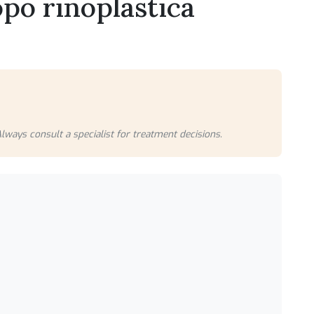
opo rinoplastica
lways consult a specialist for treatment decisions.