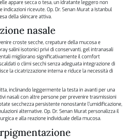
pelle appare secca o tesa, un idratante leggero non
ndicazioni ricevute. Op. Dr. Senan Murat a Istanbul
sa della skincare attiva.
azione nasale
venire croste secche, crepature della mucosa e
y salini isotonici privi di conservanti, gel intranasali
ntali migliorano significativamente il comfort
scaldati o climi secchi senza adeguata integrazione di
sce la cicatrizzazione interna e riduce la necessità di
tta, inclinando leggermente la testa in avanti per una
ivi nasali con altre persone per prevenire trasmissioni
notate secchezza persistente nonostante l'umidificazione,
ulazioni alternative. Op. Dr. Senan Murat personalizza il
rurgica e alla reazione individuale della mucosa.
erpigmentazione