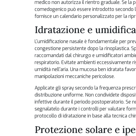
medico non autorizza il rientro graduale. Se la 
comedogenico può essere introdotto secondo le i
fornisce un calendario personalizzato per la ripre
Idratazione e umidific
L'umidificazione nasale è fondamentale per pre
congestione persistente dopo la rinoplastica. Spra
raccomandati dal chirurgo e umidificatori ambie
respiratorio. Evitate ambienti eccessivamente ri
umidità nell'aria. Una mucosa ben idratata favori
manipolazioni meccaniche pericolose.
Applicate gli spray secondo la frequenza prescri
distribuzione uniforme. Non condividete disposit
infettive durante il periodo postoperatorio. Se 
segnalatelo durante i controlli per valutare form
protocollo di idratazione in base alla tecnica chi
Protezione solare e ip