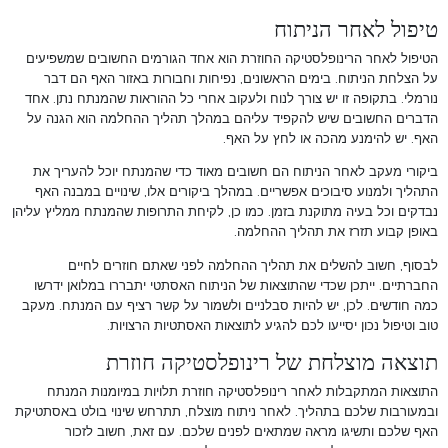
טיפול לאחר הניתוח
הטיפול לאחר הרינופלסטיקה החוזרת הוא אחד הגורמים החשובים שמשפיעים
על הצלחת הניתוח. בימים הראשונים, נפיחות וחבורות באזור האף הם דבר
נורמלי. בתקופה זו יש צורך לנוח ולעקוב אחרי כל ההוראות שהמנתח נתן. אחד
הדברים החשובים שיש להקפיד עליהם במהלך תהליך ההחלמה הוא הגנה על
האף. יש להימנע מהכה או לחץ על האף.
ביקורי מעקב לאחר הניתוח הם חשובים מאוד כדי שהמנתח יוכל להעריך את
התהליך ולמנוע סיבוכים אפשריים. במהלך ביקורים אלו, שינויים במבנה האף
נבדקים וכל בעיה מתוקנת בזמן. כמו כן, לקיחת התרופות שהמנתח ממליץ עליהן
באופן קבוע תזרז את תהליך ההחלמה.
לבסוף, חשוב להשלים את תהליך ההחלמה לפני שאתם חוזרים לחיים
החברתיים. ייתכן שכדי שהתוצאות של הניתוח האסתטי יתבררו במלואן ידרשו
כמה חודשים. לכן, יש להיות סבלניים ולשמור על קשר רציף עם המנתח. מעקב
טוב וטיפול נכון יסייעו לכם להגיע לתוצאות האסתטיות הרצויות.
תוצאה מוצלחת של רינופלסטיקה חוזרת
התוצאות המתקבלות לאחר רינופלסטיקה חוזרת תלויות במיומנות המנתח
ובמעורבות שלכם בתהליך. לאחר ניתוח מוצלח, תתרחש שינוי בולט באסתטיקת
האף שלכם ותשיגו מראה שמתאים לפנים שלכם. עם זאת, חשוב לזכור