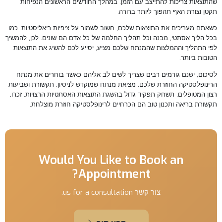
שהתוצאות צריכות להתייצב עם הזמן. במהלך החודשים הראשונים הנפיחות
תקטן וצורת האף תהפוך ליותר ברורה.
כשאתם מעריכים את התוצאות שלכם, חשוב לשמור על ציפיות ריאליסטיות. כמו
בכל הליך אסתטי, מבנה וכל תהליך החלמה של כל אדם הם שונים. לכן, להמשיך
לפי התהליך וההמלצות שהמנתח שלכם מציע, יסייע לכם להשיג את התוצאות
הטובות ביותר.
לסיכום, ישנם גורמים רבים שצריך לשים לב אליהם כאשר בוחרים את מנתח
הרינופלסטיקה החוזרת שלכם. מציאת מנתח שמוקדש לניסיון, תקשורת ושביעות
רצון המטופלים, תשחק תפקיד גדול בהשגת התוצאות האסתטיות הרצויות. זכרו,
תקשורת בריאה ותכנון טוב הם הכרחיים לרינופלסטיקה חוזרת מוצלחת.
Would You Like to Book an
Appointment?
צור קשר us for a consultation.