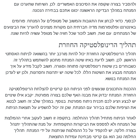
ולהסביר בצורה שקופה את הסיכונים האפשריים. לכן, השיחות שתערכו עם
המנתח במהלך הבדיקה הראשונה יכוונו אתכם בבחירה הנכונה.
לבסוף, כדאי לבחון את התגובות והמשוב של מטופלים על המנתח. פורומים
באינטרנט ופלטפורמות מדיה חברתית הם מקורות מצוינים להעריך את הביצועים
של המנתחים. עם זאת, חשוב לזכור שכל חוויה של מטופל עשויה להיות שונה.
תהליך הרינופלסטיקה החוזרת
תהליך הרינופלסטיקה החוזרת יכול להיות מורכב יותר בהשוואה לניתוח האסתטי
הראשון. לכן, חשוב לדעת באיזו שיטה המנתח מתכוון להשתמש בתהליך זה.
כשבוחרים בין שיטות רינופלסטיקה פתוחה וסגורה, חשוב לקבל מידע על איך
המנתח מבצע את השיטות הללו. לכל שיטה יש יתרונות וחסרונות, ולכן יש לעדכן
את המנתח בנושא.
ההכנות והתכנונים שנעשים לפני הניתוח הם קריטיים להצלחת הרינופלסטיקה
החוזרת. המנתח יבדוק את מבנה האף שלכם בצורה מפורטת, יקבע אילו שינויים
יש לבצע ויציע לכם תכנית ניתוח מפורטת. בנוסף, במהלך שלב זה חשוב לבטא
את הציפיות שלכם בבירור עם המנתח, שכן זה יכול להשפיע על תוצאות הניתוח.
לאחר הניתוח מתחיל תהליך ההחלמה. בתקופה זו חשוב לעקוב אחרי ההמלצות
של המנתח ולא לפספס את הביקורות התקופתיות. על מנת שהתהליך יתנהל
בצורה חלקה, יש להקפיד על כל ההמלצות שניתנות על ידי המנתח. תהליך
החלמה טוב הוא גם קריטי מבחינת עמידות התוצאות.