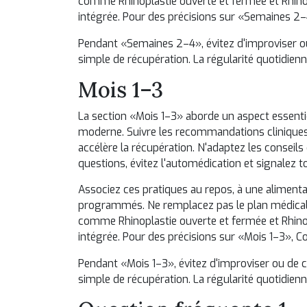
comme
Rhinoplastie ouverte et fermée
et
Rhino
intégrée. Pour des précisions sur «Semaines 2
Pendant «Semaines 2–4», évitez d'improviser ou
simple de récupération. La régularité quotidienn
Mois 1–3
La section «Mois 1–3» aborde un aspect essenti
moderne. Suivre les recommandations cliniques i
accélère la récupération. N'adaptez les conseils 
questions, évitez l'automédication et signalez 
Associez ces pratiques au repos, à une alimentat
programmés. Ne remplacez pas le plan médical 
comme
Rhinoplastie ouverte et fermée
et
Rhino
intégrée. Pour des précisions sur «Mois 1–3»,
Co
Pendant «Mois 1–3», évitez d'improviser ou de c
simple de récupération. La régularité quotidienn