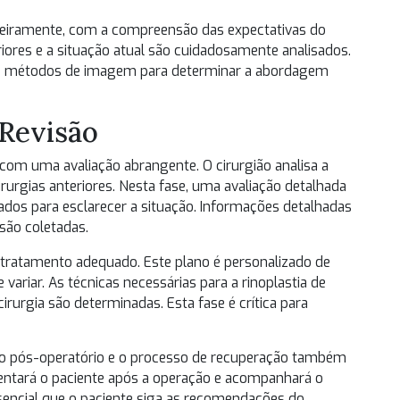
imeiramente, com a compreensão das expectativas do
eriores e a situação atual são cuidadosamente analisados.
es e métodos de imagem para determinar a abordagem
 Revisão
com uma avaliação abrangente. O cirurgião analisa a
irurgias anteriores. Nesta fase, uma avaliação detalhada
ados para esclarecer a situação. Informações detalhadas
são coletadas.
 tratamento adequado. Este plano é personalizado de
ariar. As técnicas necessárias para a rinoplastia de
cirurgia são determinadas. Esta fase é crítica para
ado pós-operatório e o processo de recuperação também
ientará o paciente após a operação e acompanhará o
sencial que o paciente siga as recomendações do