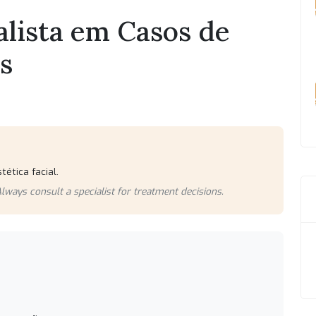
alista em Casos de
s
tética facial.
lways consult a specialist for treatment decisions.