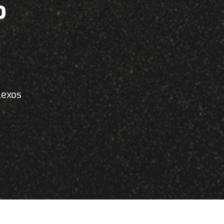
o
lexos