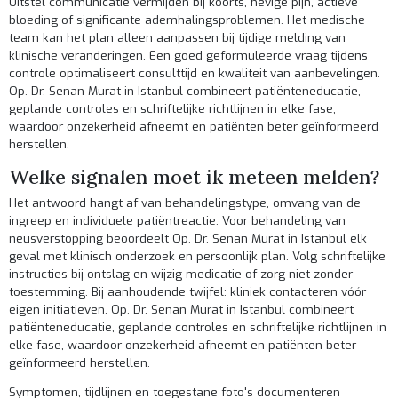
Uitstel communicatie vermijden bij koorts, hevige pijn, actieve
bloeding of significante ademhalingsproblemen. Het medische
team kan het plan alleen aanpassen bij tijdige melding van
klinische veranderingen. Een goed geformuleerde vraag tijdens
controle optimaliseert consulttijd en kwaliteit van aanbevelingen.
Op. Dr. Senan Murat in Istanbul combineert patiënteneducatie,
geplande controles en schriftelijke richtlijnen in elke fase,
waardoor onzekerheid afneemt en patiënten beter geïnformeerd
herstellen.
Welke signalen moet ik meteen melden?
Het antwoord hangt af van behandelingstype, omvang van de
ingreep en individuele patiëntreactie. Voor behandeling van
neusverstopping beoordeelt Op. Dr. Senan Murat in Istanbul elk
geval met klinisch onderzoek en persoonlijk plan. Volg schriftelijke
instructies bij ontslag en wijzig medicatie of zorg niet zonder
toestemming. Bij aanhoudende twijfel: kliniek contacteren vóór
eigen initiatieven. Op. Dr. Senan Murat in Istanbul combineert
patiënteneducatie, geplande controles en schriftelijke richtlijnen in
elke fase, waardoor onzekerheid afneemt en patiënten beter
geïnformeerd herstellen.
Symptomen, tijdlijnen en toegestane foto's documenteren