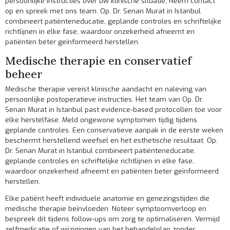
persoonlijke instructies over uw klinische situatie,
Neem contact
op
en spreek met ons team. Op. Dr. Senan Murat in Istanbul
combineert patiënteneducatie, geplande controles en schriftelijke
richtlijnen in elke fase, waardoor onzekerheid afneemt en
patiënten beter geïnformeerd herstellen.
Medische therapie en conservatief
beheer
Medische therapie vereist klinische aandacht en naleving van
persoonlijke postoperatieve instructies. Het team van Op. Dr.
Senan Murat in Istanbul past evidence-based protocollen toe voor
elke herstelfase. Meld ongewone symptomen tijdig tijdens
geplande controles. Een conservatieve aanpak in de eerste weken
beschermt herstellend weefsel en het esthetische resultaat. Op.
Dr. Senan Murat in Istanbul combineert patiënteneducatie,
geplande controles en schriftelijke richtlijnen in elke fase,
waardoor onzekerheid afneemt en patiënten beter geïnformeerd
herstellen.
Elke patiënt heeft individuele anatomie en genezingstijden die
medische therapie beïnvloeden. Noteer symptoomverloop en
bespreek dit tijdens follow-ups om zorg te optimaliseren. Vermijd
zelfmedicatie of wijzigingen van het behandelplan zonder