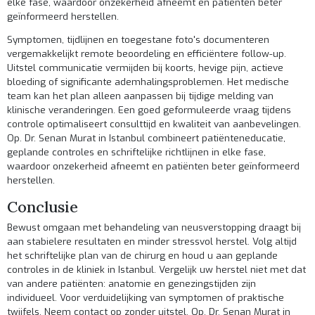
elke fase, waardoor onzekerheid afneemt en patiënten beter
geïnformeerd herstellen.
Symptomen, tijdlijnen en toegestane foto's documenteren
vergemakkelijkt remote beoordeling en efficiëntere follow-up.
Uitstel communicatie vermijden bij koorts, hevige pijn, actieve
bloeding of significante ademhalingsproblemen. Het medische
team kan het plan alleen aanpassen bij tijdige melding van
klinische veranderingen. Een goed geformuleerde vraag tijdens
controle optimaliseert consulttijd en kwaliteit van aanbevelingen.
Op. Dr. Senan Murat in Istanbul combineert patiënteneducatie,
geplande controles en schriftelijke richtlijnen in elke fase,
waardoor onzekerheid afneemt en patiënten beter geïnformeerd
herstellen.
Conclusie
Bewust omgaan met behandeling van neusverstopping draagt bij
aan stabielere resultaten en minder stressvol herstel. Volg altijd
het schriftelijke plan van de chirurg en houd u aan geplande
controles in de kliniek in Istanbul. Vergelijk uw herstel niet met dat
van andere patiënten: anatomie en genezingstijden zijn
individueel. Voor verduidelijking van symptomen of praktische
twijfels,
Neem contact op
zonder uitstel. Op. Dr. Senan Murat in