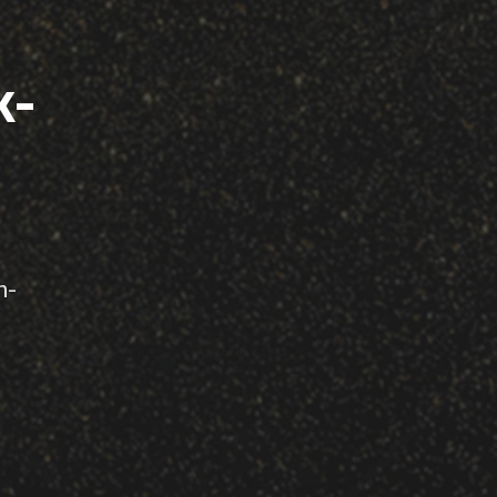
k-
n-